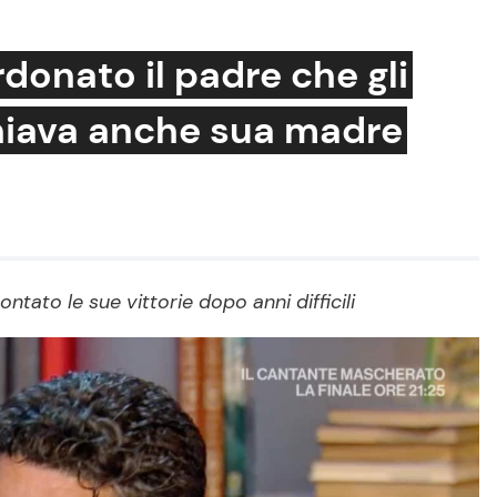
onato il padre che gli
hiava anche sua madre
Cucina e Ricette
Consigli di Cucina
Dolci
Le Ricette in TV
tato le sue vittorie dopo anni difficili
Primi Piatti
Ricette Facili e Veloci
Ricette Feste
Ricette per Bambini