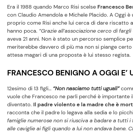
Era il 1988 quando Marco Risi scelse
Francesco Be
con Claudio Amendola e Michele Placido. A Oggi è u
proprio come Risi anche lui cerca di dare riscatto a
hanno poca.
“Grazie all’associazione cerco di fargl
aveva 21 anni. Non è stato un percorso semplice p
meriterebbe davvero di più ma non si piange certo a
attesa magari di una proposta è lui stesso regista.
FRANCESCO BENIGNO A OGGI E’
12esimo di 13 figli…
“Non nasciamo tutti uguali”
comme
vuole che Francesco ne parli perché è importante il
diventato.
Il padre violento e la madre che è mor
racconta che il padre lo legava alla sedia e lo picch
famiglie numerose non si riusciva a badare a tutti i 
alle caviglie ai figli quando a lui non andava bene.