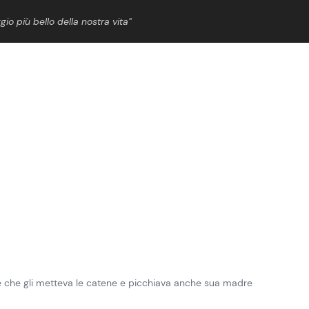
gio più bello della nostra vita”
ShowBiz
News Cinema
News Musica
News Spettacolo
 che gli metteva le catene e picchiava anche sua madre