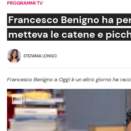
PROGRAMMI TV
Soap Opera
Francesco Benigno ha perd
metteva le catene e picc
Social News
Benessere
News dal mondo
Casa
STEFANIA LONGO
Moda e Style
Mondo Mamma
Francesco Benigno a Oggi è un altro giorno ha raccon
News benessere
Salute
Viaggi e Turismo
Festività