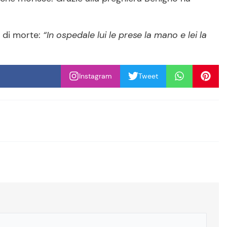
 di morte:
“In ospedale lui le prese la mano e lei la
Instagram
Tweet