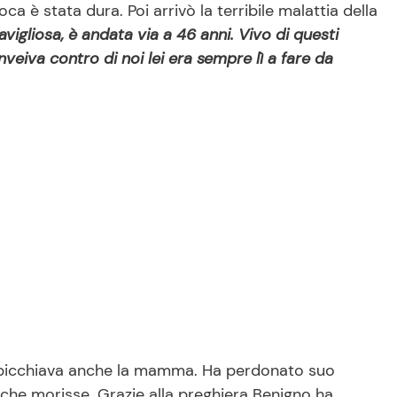
a è stata dura. Poi arrivò la terribile malattia della
igliosa, è andata via a 46 anni. Vivo di questi
eiva contro di noi lei era sempre lì a fare da
dre picchiava anche la mamma. Ha perdonato suo
 che morisse. Grazie alla preghiera Benigno ha