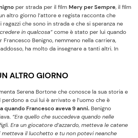
nigno
per strada per il film
Mery per Sempre
, il film
n altro giorno l’attore e regista racconta che
i ragazzi che sono in strada e che si speranza ne
i credere in qualcosa”
come è stato per lui quando
er Francesco Benigno, nemmeno nella carriera,
ddosso, ha molto da insegnare a tanti altri. In
 UN ALTRO GIORNO
nta Serena Bortone che conosce la sua storia e
 perdono a cui lui è arrivato e l’uomo che è
ta quando Francesco aveva 9 anni.
Benigno
iava.
“Era quello che succedeva quando nelle
figli. Era un giocatore d’azzardo, metteva le catene
 Ci metteva il lucchetto e tu non potevi neanche