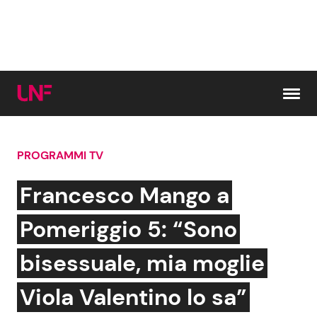
Vai al contenuto
PROGRAMMI TV
Cerca:
Francesco Mango a
News e Cronaca
Gossip e TV
Pomeriggio 5: “Sono
Attualità Italiana
Bellezze VIP
bisessuale, mia moglie
Dal Mondo
Coppie VIP
Viola Valentino lo sa”