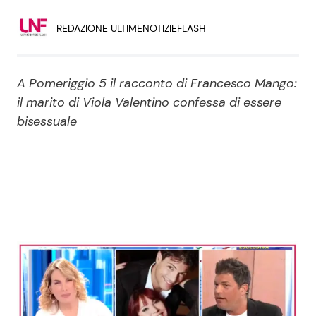
Economia
Fiction e Serie TV
REDAZIONE ULTIMENOTIZIEFLASH
Persone Scomparse
Programmi TV
A Pomeriggio 5 il racconto di Francesco Mango:
Politica
Reality e Talent
il marito di Viola Valentino confessa di essere
bisessuale
Soap Opera
ShowBiz
Social News
News Cinema
News dal mondo
News Musica
News Spettacolo