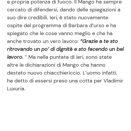
e propria potenza di fuoco. Il Mango ha sempre
cercato di difendersi, dando delle spiegazioni a
suo dire credibili. Ieri, è stato nuovamente
Seguici
ospite del programma di Barbara d’urso e ha
spiegato che le cose vanno meglio e che ha
anche trovato un vero lavoro:
“Grazie a te sto
ritrovando un po’ di dignità e sto facendo un bel
Info
lavoro.
” Ma nella puntata di ieri, sono state
altre le dichiarazioni di Mango che hanno
Chi siamo
destato nuovo chiacchiericcio. L’uomo infatti,
Disclaimer e Privacy
ha detto di essersi preso una cotta per Vladimir
Redazione
Luxuria.
Contattaci
Pubblicità
Privacy Policy