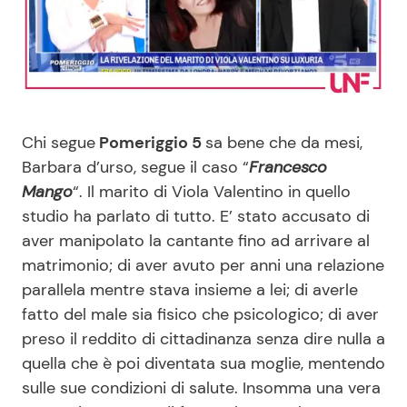
Benessere
Cucina e Ricette
Casa
Consigli di Cucina
Moda e Style
Dolci
Chi segue
Pomeriggio 5
sa bene che da mesi,
Barbara d’urso, segue il caso “
Francesco
Mondo Mamma
Le Ricette in TV
Mango
“. Il marito di Viola Valentino in quello
studio ha parlato di tutto. E’ stato accusato di
News benessere
Primi Piatti
aver manipolato la cantante fino ad arrivare al
matrimonio; di aver avuto per anni una relazione
Salute
Ricette Facili e Veloci
parallela mentre stava insieme a lei; di averle
fatto del male sia fisico che psicologico; di aver
Viaggi e Turismo
Ricette Feste
preso il reddito di cittadinanza senza dire nulla a
quella che è poi diventata sua moglie, mentendo
Festività
Ricette per Bambini
sulle sue condizioni di salute. Insomma una vera