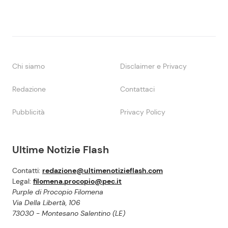
Chi siamo
Disclaimer e Privacy
Redazione
Contattaci
Pubblicità
Privacy Policy
Ultime Notizie Flash
Contatti:
redazione@ultimenotizieflash.com
Legal:
filomena.procopio@pec.it
Purple di Procopio Filomena
Via Della Libertà, 106
73030 - Montesano Salentino (LE)