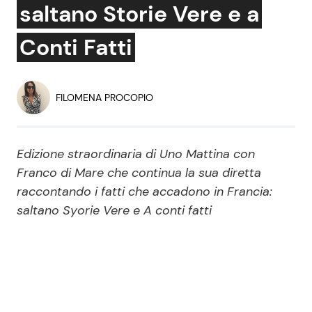
saltano Storie Vere e a
Economia
Fiction e Serie TV
Conti Fatti
Persone Scomparse
Programmi TV
Politica
Reality e Talent
FILOMENA PROCOPIO
Soap Opera
Edizione straordinaria di Uno Mattina con
Franco di Mare che continua la sua diretta
ShowBiz
Social News
raccontando i fatti che accadono in Francia:
saltano Syorie Vere e A conti fatti
News Cinema
News dal mondo
News Musica
News Spettacolo