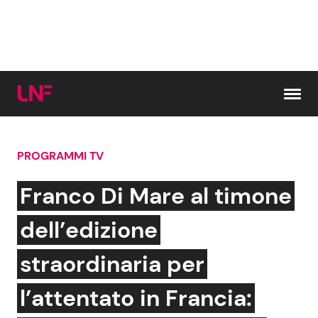
Vai al contenuto
PROGRAMMI TV
Cerca:
Franco Di Mare al timone
News e Cronaca
Gossip e TV
dell’edizione
Attualità Italiana
Bellezze VIP
straordinaria per
Dal Mondo
Coppie VIP
l’attentato in Francia: