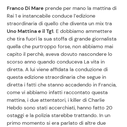
Franco Di Mare
prende per mano la mattina di
Rai 1 e instancabile conduce l’edizione
Seguici
straordinaria di quello che diventa un mix tra
Uno Mattina e il Tg1
. E dobbiamo ammettere
che tira fuori la sua stoffa di grande giornalista
quella che purtroppo forse, non abbiamo mai
Info
capito il perchè, aveva dovuto nascondere lo
scorso anno quando conduceva La vita in
Chi siamo
diretta. A lui viene affidata la conduzione di
Disclaimer e Privacy
questa edizione straordinaria che segue in
Redazione
diretta i fatti che stanno accadendo in Francia,
come vi abbiamo infatti raccontato questa
Contattaci
mattina, i due attentatori, i killer di Charlie
Pubblicità
Hebdo sono stati accerchiati, hanno fatto 20
Privacy Policy
ostaggi e la polizia starebbe trattando. In un
primo momento si era parlato di altre due