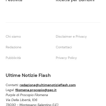
Chi siamo
Disclaimer e Privacy
Redazione
Contattaci
Pubblicità
Privacy Policy
Ultime Notizie Flash
Contatti:
redazione@ultimenotizieflash.com
Legal:
filomena.procopio@pec.it
Purple di Procopio Filomena
Via Della Libertà, 106
73030 - Montesano Salentino (LE)