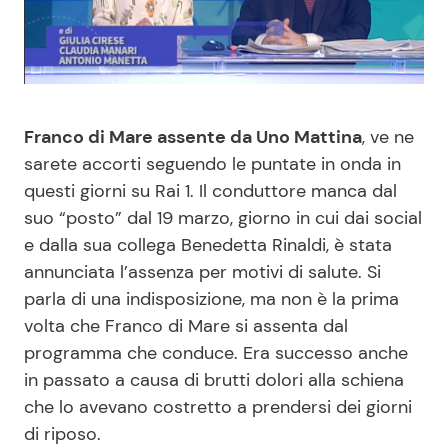
Benessere
Cucina e Ricette
Casa
Consigli di Cucina
Franco di Mare assente da Uno Mattina
, ve ne
Moda e Style
Dolci
sarete accorti seguendo le puntate in onda in
questi giorni su Rai 1. Il conduttore manca dal
Mondo Mamma
Le Ricette in TV
suo “posto” dal 19 marzo, giorno in cui dai social
e dalla sua collega Benedetta Rinaldi, è stata
News benessere
Primi Piatti
annunciata l’assenza per motivi di salute. Si
parla di una indisposizione, ma non è la prima
Salute
Ricette Facili e Veloci
volta che Franco di Mare si assenta dal
programma che conduce. Era successo anche
Viaggi e Turismo
Ricette Feste
in passato a causa di brutti dolori alla schiena
che lo avevano costretto a prendersi dei giorni
Festività
Ricette per Bambini
di riposo.