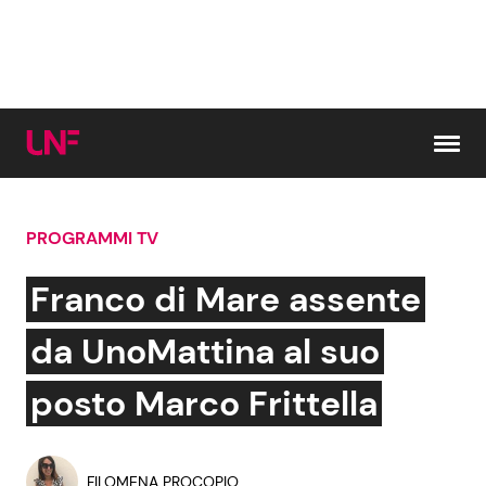
Vai al contenuto
PROGRAMMI TV
Cerca:
Franco di Mare assente
News e Cronaca
Gossip e TV
da UnoMattina al suo
Attualità Italiana
Bellezze VIP
posto Marco Frittella
Dal Mondo
Coppie VIP
FILOMENA PROCOPIO