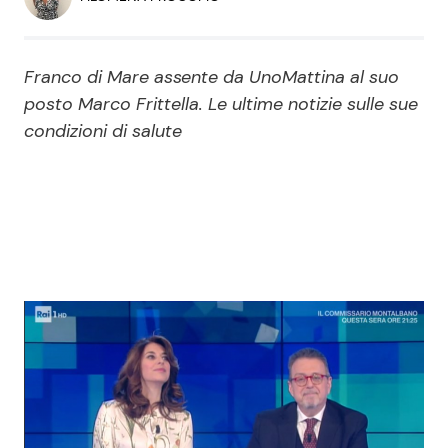
Economia
Fiction e Serie TV
Persone Scomparse
Programmi TV
Franco di Mare assente da UnoMattina al suo
posto Marco Frittella. Le ultime notizie sulle sue
Politica
condizioni di salute
Reality e Talent
Soap Opera
ShowBiz
Social News
News Cinema
News dal mondo
News Musica
News Spettacolo