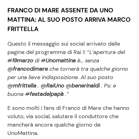
FRANCO DI MARE ASSENTE DA UNO
MATTINA: AL SUO POSTO ARRIVA MARCO
Seguici
FRITTELLA
Questo il messaggio sui social arrivato dalle
pagine del programma di Rai 1: “
L’apertura del
Info
#
19marzo
di
#
Unomattina
è… senza
@
francodimare
che tornerà tra qualche giorno
Chi siamo
per una lieve indisposizione. Al suo posto
Disclaimer e Privacy
@
mfrittella
.
@
RaiUno
@
benerinaldi
. Ps: e
Redazione
buona
#
festadelpapà
.”
Contattaci
E sono molti i fans di Franco di Mare che hanno
Pubblicità
voluto, via social, salutare il conduttore che
mancherà ancora qualche giorno da
Privacy Policy
UnoMattina.