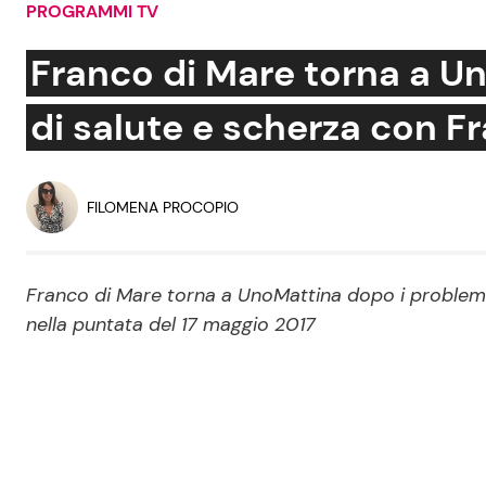
PROGRAMMI TV
Soap Opera
Franco di Mare torna a U
di salute e scherza con F
Social News
Benessere
News dal mondo
Casa
FILOMENA PROCOPIO
Moda e Style
Mondo Mamma
Franco di Mare torna a UnoMattina dopo i problemi d
nella puntata del 17 maggio 2017
News benessere
Salute
Viaggi e Turismo
Festività