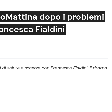
noMattina dopo i problemi
rancesca Fialdini
Cucina e Ricette
Consigli di Cucina
Dolci
Le Ricette in TV
i salute e scherza con Francesca Fialdini. Il ritorno
Primi Piatti
Ricette Facili e Veloci
Ricette Feste
Ricette per Bambini