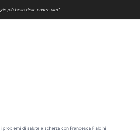
gio più bello della nostra vita”
ShowBiz
News Cinema
News Musica
News Spettacolo
 problemi di salute e scherza con Francesca Fialdini