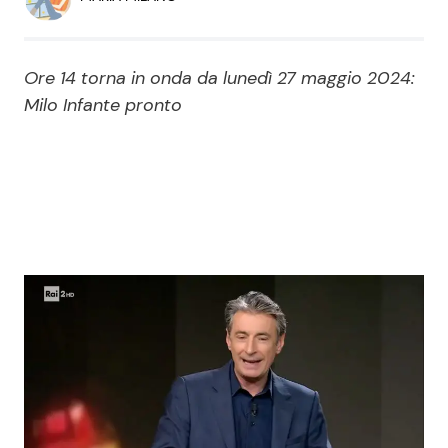
Economia
Fiction e Serie TV
Persone Scomparse
Programmi TV
Ore 14 torna in onda da lunedì 27 maggio 2024:
Milo Infante pronto
Politica
Reality e Talent
Soap Opera
ShowBiz
Social News
News Cinema
News dal mondo
News Musica
News Spettacolo