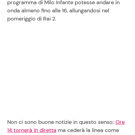
programma di Milo Infante potesse andare in
onda almeno fino alle 16, allungandosi nel
pomeriggio di Rai 2.
Seguici
Info
Chi siamo
Disclaimer e Privacy
Redazione
Contattaci
Pubblicità
Non ci sono buone notizie in questo senso:
Ore
Privacy Policy
14 tornerà in diretta
ma cederà la linea come