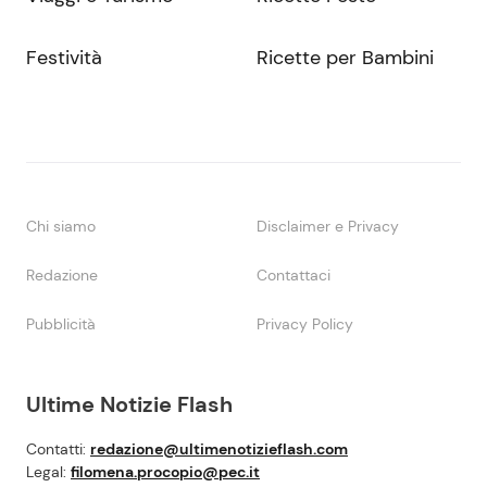
Festività
Ricette per Bambini
Chi siamo
Disclaimer e Privacy
Redazione
Contattaci
Pubblicità
Privacy Policy
Ultime Notizie Flash
Contatti:
redazione@ultimenotizieflash.com
Legal:
filomena.procopio@pec.it