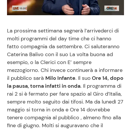
Benessere
Cucina e Ricette
Casa
Consigli di Cucina
La prossima settimana segnerà l’arrivederci di
molti programmi del day time che ci hanno
Moda e Style
Dolci
fatto compagnia da settembre. Ci saluteranno
Caterina Balivo con il suo La volta buona ad
Mondo Mamma
Le Ricette in TV
esempio, o la Clerici con E’ sempre
mezzogiorno. Chi invece continuerà a informare
News benessere
Primi Piatti
il pubblico sarà
Milo Infante
. Il suo
Ore 14, dopo
la pausa, torna infatti in onda
. Il programma di
Salute
Ricette Facili e Veloci
rai 2 si è fermato per fare spazio al Giro d’Italia,
sempre molto seguito dai tifosi. Ma da lunedì 27
Viaggi e Turismo
Ricette Feste
maggio si torna in onda e Ore 14 dovrebbe
tenere compagnia al pubblico , almeno fino alla
Festività
Ricette per Bambini
fine di giugno. Molti si auguravano che il