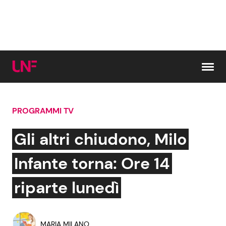
Vai al contenuto
PROGRAMMI TV
Cerca:
Gli altri chiudono, Milo
News e Cronaca
Gossip e TV
Infante torna: Ore 14
Attualità Italiana
Bellezze VIP
riparte lunedì
Dal Mondo
Coppie VIP
MARIA MILANO