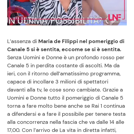
Benessere
Cucina e Ricette
Casa
Consigli di Cucina
L’assenza di
Maria de Filippi nel pomeriggio di
Moda e Style
Dolci
Canale 5 si è sentita, eccome se si è sentita.
Senza Uomini e Donne è un profondo rosso per
Mondo Mamma
Le Ricette in TV
Canale 5 in perdita costante di ascolti. Ma da
ieri, con il ritorno dell’amatissimo programma,
News benessere
Primi Piatti
capace di incollare 3 milioni di spettatori
davanti alla tv, le cose sono cambiate. Grazie a
Salute
Ricette Facili e Veloci
Uomini e Donne tutto il pomeriggio di Canale 5
torna a fare molto bene anche se Rai 1 continua
Viaggi e Turismo
Ricette Feste
a difendersi e a fare il possibile per tenere testa
alla concorrenza nella fascia che va dalle 14 alle
Festività
Ricette per Bambini
17,00. Con l’arrivo de La vita in diretta infatti,