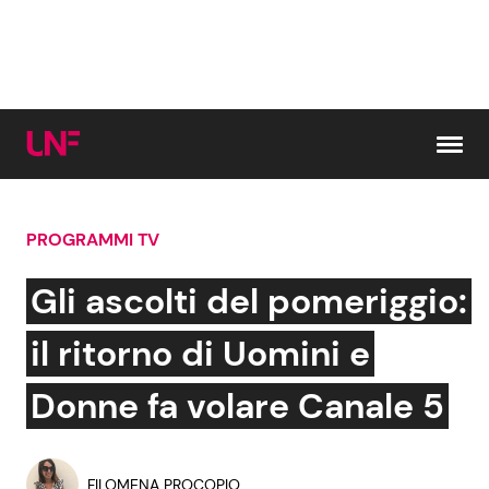
Vai al contenuto
PROGRAMMI TV
Cerca:
Gli ascolti del pomeriggio:
News e Cronaca
Gossip e TV
il ritorno di Uomini e
Attualità Italiana
Bellezze VIP
Donne fa volare Canale 5
Dal Mondo
Coppie VIP
FILOMENA PROCOPIO