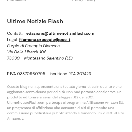
Ultime Notizie Flash
Contatti:
redazione@ultimenotizieflash.com
Legal:
filomena.procopio@pec.it
Purple di Procopio Filomena
Via Della Libertà, 106
73030 - Montesano Salentino (LE)
P.IVA 03370960795 - iscrizione REA 307423
Questo blog non rappresenta una testata giornalistica in quanto viene
aggiornato senza alcuna periodicità. Non puó pertanto considerarsi un
prodotto editoriale ai sensi della legge n.62 del 2001.
UltimeNotizieFlash.com partecipa al programma Affiliazione Amazon EU,
un programma di affiliazione che consente ai siti di percepire una
commissione pubblicitaria pubblicizzando e fornendo link diretti al sito
Amazon.it.