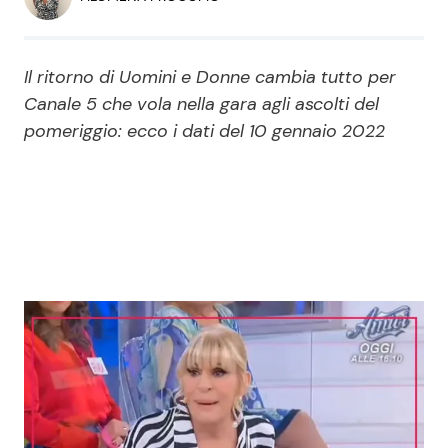
Economia
Fiction e Serie TV
Persone Scomparse
Programmi TV
Il ritorno di Uomini e Donne cambia tutto per
Canale 5 che vola nella gara agli ascolti del
Politica
pomeriggio: ecco i dati del 10 gennaio 2022
Reality e Talent
Soap Opera
ShowBiz
Social News
News Cinema
News dal mondo
News Musica
News Spettacolo