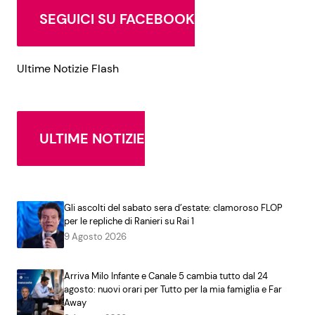
SEGUICI SU FACEBOOK
Ultime Notizie Flash
ULTIME NOTIZIE
Gli ascolti del sabato sera d’estate: clamoroso FLOP
per le repliche di Ranieri su Rai 1
9 Agosto 2026
Arriva Milo Infante e Canale 5 cambia tutto dal 24
agosto: nuovi orari per Tutto per la mia famiglia e Far
Away