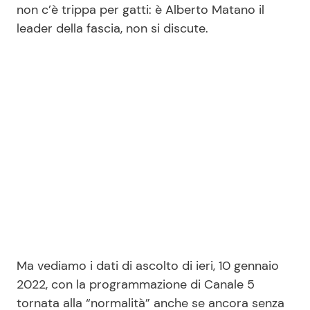
non c’è trippa per gatti: è Alberto Matano il
leader della fascia, non si discute.
Seguici
Info
Chi siamo
Disclaimer e Privacy
Redazione
Contattaci
Pubblicità
Ma vediamo i dati di ascolto di ieri, 10 gennaio
Privacy Policy
2022, con la programmazione di Canale 5
tornata alla “normalità” anche se ancora senza