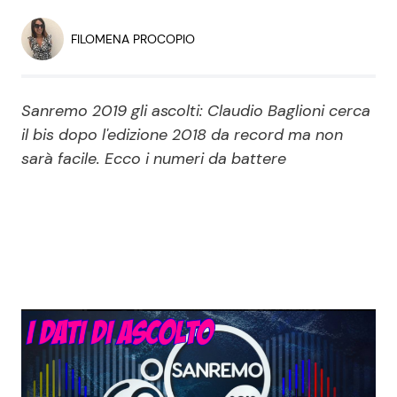
Economia
Fiction e Serie TV
FILOMENA PROCOPIO
Persone Scomparse
Programmi TV
Sanremo 2019 gli ascolti: Claudio Baglioni cerca
Politica
Reality e Talent
il bis dopo l'edizione 2018 da record ma non
sarà facile. Ecco i numeri da battere
Soap Opera
ShowBiz
Social News
News Cinema
News dal mondo
News Musica
News Spettacolo