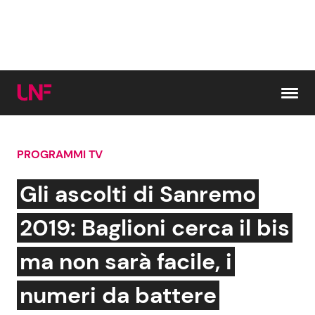
Vai al contenuto
PROGRAMMI TV
Cerca:
Gli ascolti di Sanremo
News e Cronaca
Gossip e TV
2019: Baglioni cerca il bis
Attualità Italiana
Bellezze VIP
ma non sarà facile, i
Dal Mondo
Coppie VIP
numeri da battere