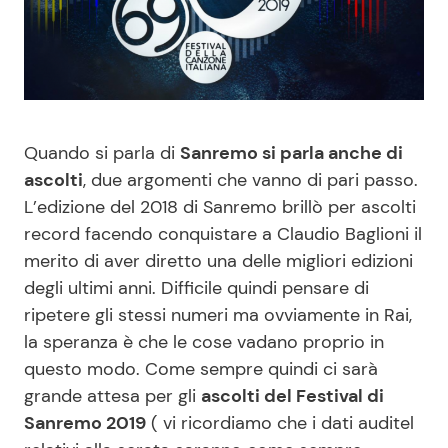
Benessere
Cucina e Ricette
Casa
Consigli di Cucina
Moda e Style
Dolci
Quando si parla di
Sanremo si parla anche di
ascolti
, due argomenti che vanno di pari passo.
Mondo Mamma
Le Ricette in TV
L’edizione del 2018 di Sanremo brillò per ascolti
record facendo conquistare a Claudio Baglioni il
News benessere
Primi Piatti
merito di aver diretto una delle migliori edizioni
degli ultimi anni. Difficile quindi pensare di
Salute
Ricette Facili e Veloci
ripetere gli stessi numeri ma ovviamente in Rai,
la speranza è che le cose vadano proprio in
Viaggi e Turismo
Ricette Feste
questo modo. Come sempre quindi ci sarà
grande attesa per gli
ascolti del Festival di
Sanremo 2019
( vi ricordiamo che i dati auditel
Festività
Ricette per Bambini