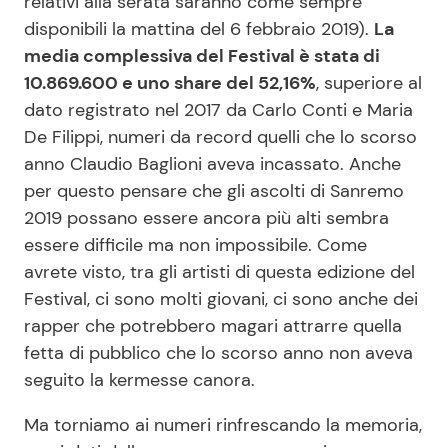
relativi alla serata saranno come sempre
disponibili la mattina del 6 febbraio 2019).
La
media complessiva del Festival è stata di
Seguici
10.869.600 e uno share del 52,16%
, superiore al
dato registrato nel 2017 da Carlo Conti e Maria
De Filippi, numeri da record quelli che lo scorso
anno Claudio Baglioni aveva incassato. Anche
Info
per questo pensare che gli ascolti di Sanremo
2019 possano essere ancora più alti sembra
Chi siamo
essere difficile ma non impossibile. Come
Disclaimer e Privacy
avrete visto, tra gli artisti di questa edizione del
Redazione
Festival, ci sono molti giovani, ci sono anche dei
rapper che potrebbero magari attrarre quella
Contattaci
fetta di pubblico che lo scorso anno non aveva
Pubblicità
seguito la kermesse canora.
Privacy Policy
Ma torniamo ai numeri rinfrescando la memoria,