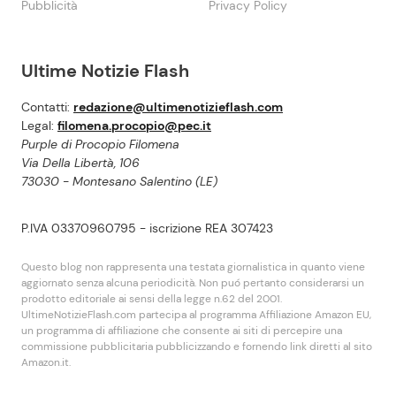
Pubblicità
Privacy Policy
Ultime Notizie Flash
Contatti:
redazione@ultimenotizieflash.com
Legal:
filomena.procopio@pec.it
Purple di Procopio Filomena
Via Della Libertà, 106
73030 - Montesano Salentino (LE)
P.IVA 03370960795 - iscrizione REA 307423
Questo blog non rappresenta una testata giornalistica in quanto viene
aggiornato senza alcuna periodicità. Non puó pertanto considerarsi un
prodotto editoriale ai sensi della legge n.62 del 2001.
UltimeNotizieFlash.com partecipa al programma Affiliazione Amazon EU,
un programma di affiliazione che consente ai siti di percepire una
commissione pubblicitaria pubblicizzando e fornendo link diretti al sito
Amazon.it.