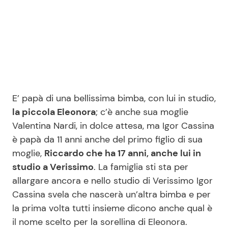
Seguici
Info
E’ papà di una bellissima bimba, con lui in studio,
la piccola Eleonora
; c’è anche sua moglie
Chi siamo
Valentina Nardi, in dolce attesa, ma Igor Cassina
Disclaimer e Privacy
è papà da 11 anni anche del primo figlio di sua
Redazione
moglie,
Riccardo che ha 17 anni, anche lui in
studio a Verissimo
. La famiglia sti sta per
Contattaci
allargare ancora e nello studio di Verissimo Igor
Pubblicità
Cassina svela che nascerà un’altra bimba e per
Privacy Policy
la prima volta tutti insieme dicono anche qual è
il nome scelto per la sorellina di Eleonora.