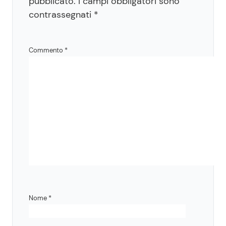
pubblicato.
I campi obbligatori sono
contrassegnati
*
Commento
*
Nome
*