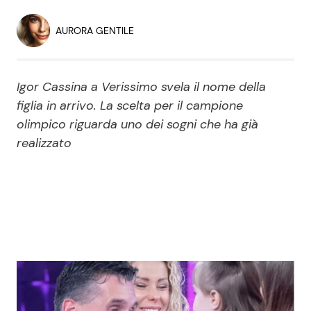
Economia
Fiction e Serie TV
AURORA GENTILE
Persone Scomparse
Programmi TV
Igor Cassina a Verissimo svela il nome della
Politica
Reality e Talent
figlia in arrivo. La scelta per il campione
olimpico riguarda uno dei sogni che ha già
Soap Opera
realizzato
ShowBiz
Social News
News Cinema
News dal mondo
News Musica
News Spettacolo