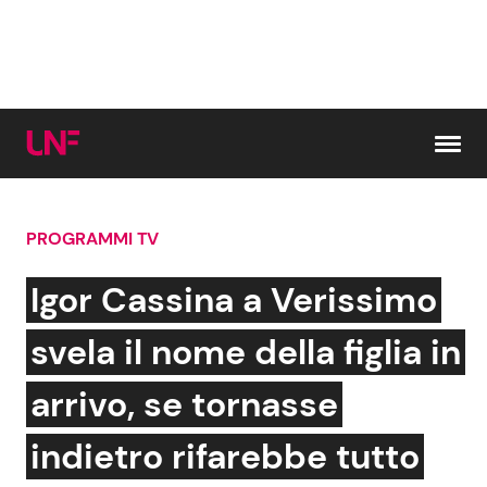
Vai al contenuto
PROGRAMMI TV
Cerca:
Igor Cassina a Verissimo
News e Cronaca
Gossip e TV
svela il nome della figlia in
Attualità Italiana
Bellezze VIP
arrivo, se tornasse
Dal Mondo
Coppie VIP
indietro rifarebbe tutto