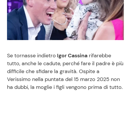
Benessere
Cucina e Ricette
Casa
Consigli di Cucina
Moda e Style
Dolci
Se tornasse indietro
Igor Cassina
rifarebbe
Mondo Mamma
Le Ricette in TV
tutto, anche le cadute, perché fare il padre è più
difficile che sfidare la gravità. Ospite a
News benessere
Primi Piatti
Verissimo nella puntata del 15 marzo 2025 non
ha dubbi, la moglie i figli vengono prima di tutto.
Salute
Ricette Facili e Veloci
Viaggi e Turismo
Ricette Feste
Festività
Ricette per Bambini