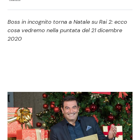
Economia
Fiction e Serie TV
Boss in incognito torna a Natale su Rai 2: ecco
Persone Scomparse
Programmi TV
cosa vedremo nella puntata del 21 dicembre
2020
Politica
Reality e Talent
Soap Opera
ShowBiz
Social News
News Cinema
News dal mondo
News Musica
News Spettacolo