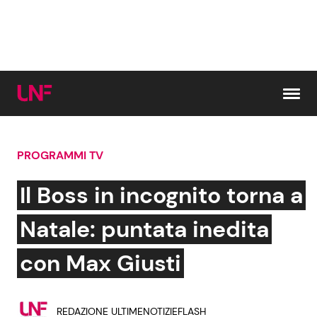
Vai al contenuto
PROGRAMMI TV
Cerca:
Il Boss in incognito torna a
News e Cronaca
Gossip e TV
Natale: puntata inedita
Attualità Italiana
Bellezze VIP
con Max Giusti
Dal Mondo
Coppie VIP
REDAZIONE ULTIMENOTIZIEFLASH