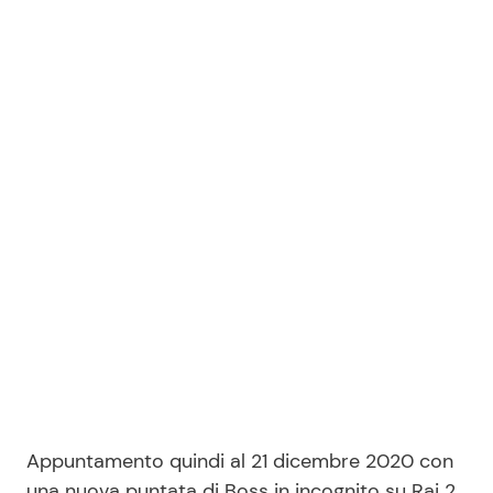
Appuntamento quindi al 21 dicembre 2020 con
una nuova puntata di Boss in incognito su Rai 2.