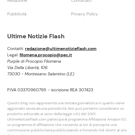
Redazione
Contattaci
Pubblicità
Privacy Policy
Ultime Notizie Flash
Contatti:
redazione@ultimenotizieflash.com
Legal:
filomena.procopio@pec.it
Purple di Procopio Filomena
Via Della Libertà, 106
73030 - Montesano Salentino (LE)
P.IVA 03370960795 - iscrizione REA 307423
Questo blog non rappresenta una testata giornalistica in quanto viene
aggiornato senza alcuna periodicità. Non puó pertanto considerarsi un
prodotto editoriale ai sensi della legge n.62 del 2001.
UltimeNotizieFlash.com partecipa al programma Affiliazione Amazon EU,
un programma di affiliazione che consente ai siti di percepire una
commissione pubblicitaria pubblicizzando e fornendo link diretti al sito