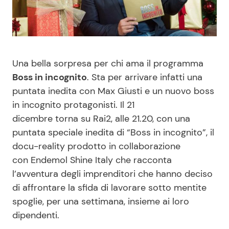
Benessere
Cucina e Ricette
Casa
Consigli di Cucina
Una bella sorpresa per chi ama il programma
Moda e Style
Dolci
Boss in incognito
. Sta per arrivare infatti una
puntata inedita con Max Giusti e un nuovo boss
Mondo Mamma
Le Ricette in TV
in incognito protagonisti. Il 21
dicembre torna su Rai2, alle 21.20, con una
News benessere
Primi Piatti
puntata speciale inedita di “Boss in incognito”, il
docu-reality prodotto in collaborazione
Salute
Ricette Facili e Veloci
con Endemol Shine Italy che racconta
l’avventura degli imprenditori che hanno deciso
di affrontare la sfida di lavorare sotto mentite
Viaggi e Turismo
Ricette Feste
spoglie, per una settimana, insieme ai loro
dipendenti.
Festività
Ricette per Bambini