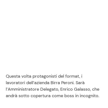
Seguici
Info
Chi siamo
Disclaimer e Privacy
Redazione
Questa volta protagonisti del format, i
Contattaci
lavoratori dell’azienda Birra Peroni. Sarà
l’Amministratore Delegato, Enrico Galasso, che
Pubblicità
andrà sotto copertura come boss in incognito.
Privacy Policy