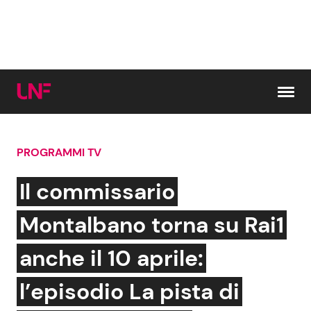
Vai al contenuto
PROGRAMMI TV
Cerca:
Il commissario
News e Cronaca
Gossip e TV
Montalbano torna su Rai1
Attualità Italiana
Bellezze VIP
anche il 10 aprile:
Dal Mondo
Coppie VIP
l’episodio La pista di