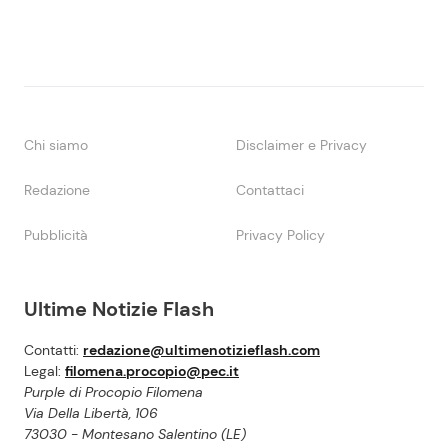
Chi siamo
Disclaimer e Privacy
Redazione
Contattaci
Pubblicità
Privacy Policy
Ultime Notizie Flash
Contatti:
redazione@ultimenotizieflash.com
Legal:
filomena.procopio@pec.it
Purple di Procopio Filomena
Via Della Libertà, 106
73030 - Montesano Salentino (LE)