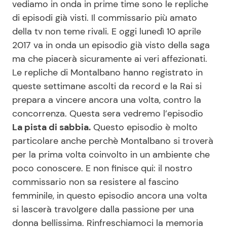
vediamo in onda in prime time sono le repliche
di episodi già visti. Il commissario più amato
della tv non teme rivali. E oggi lunedì 10 aprile
Seguici
2017 va in onda un episodio già visto della saga
ma che piacerà sicuramente ai veri affezionati.
Le repliche di Montalbano hanno registrato in
queste settimane ascolti da record e la Rai si
Info
prepara a vincere ancora una volta, contro la
concorrenza. Questa sera vedremo l’episodio
Chi siamo
La pista di sabbia.
Questo episodio è molto
Disclaimer e Privacy
particolare anche perchè Montalbano si troverà
Redazione
per la prima volta coinvolto in un ambiente che
poco conoscere. E non finisce qui: il nostro
Contattaci
commissario non sa resistere al fascino
Pubblicità
femminile, in questo episodio ancora una volta
Privacy Policy
si lascerà travolgere dalla passione per una
donna bellissima. Rinfreschiamoci la memoria