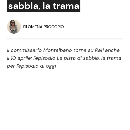
sabbia, la trama
Economia
Fiction e Serie TV
Persone Scomparse
Programmi TV
FILOMENA PROCOPIO
Politica
Reality e Talent
Il commissario Montalbano torna su Rai1 anche
Soap Opera
il 10 aprile: l'episodio La pista di sabbia, la trama
per l'episodio di oggi
ShowBiz
Social News
News Cinema
News dal mondo
News Musica
News Spettacolo