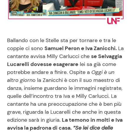
Benessere
Cucina e Ricette
Casa
Consigli di Cucina
Ballando con le Stelle sta per tornare e tra le
Moda e Style
Dolci
coppie ci sono
Samuel Peron e Iva Zanicchi.
La
cantante avvisa Milly Carlucci che
se Selvaggia
Mondo Mamma
Le Ricette in TV
Lucarelli dovesse esagerare
lei sa già come
potrebbe andare a finire. Ospite a
Oggi è un
News benessere
Primi Piatti
altro giorn
o la Zanicchi è con il suo maestro di
danza, insieme guardano le immagini registrate,
Salute
Ricette Facili e Veloci
quelle dell’incontro tra Iva e Milly Carlucci. La
cantante ha una preoccupazione che è ben più
Viaggi e Turismo
Ricette Feste
grave, riguarda la Lucarelli che anche in questa
edizione sarà in giuria.
La temono in molti e Iva
Festività
Ricette per Bambini
avvisa la padrona di casa.
“Se lei dice delle