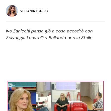
Economia
Fiction e Serie TV
STEFANIA LONGO
Persone Scomparse
Programmi TV
Iva Zanicchi pensa già a cosa accadrà con
Politica
Reality e Talent
Selvaggia Lucarelli a Ballando con le Stelle
Soap Opera
ShowBiz
Social News
News Cinema
News dal mondo
News Musica
News Spettacolo