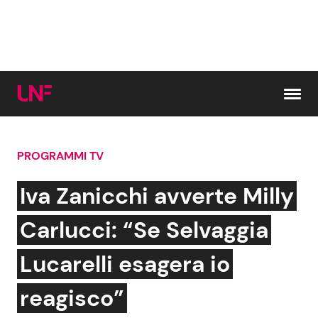
Vai al contenuto
PROGRAMMI TV
Cerca:
Iva Zanicchi avverte Milly
News e Cronaca
Gossip e TV
Carlucci: “Se Selvaggia
Attualità Italiana
Bellezze VIP
Lucarelli esagera io
Dal Mondo
Coppie VIP
reagisco”