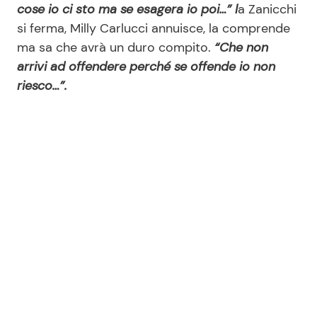
cose io ci sto ma se esagera io poi…” l
a Zanicchi
si ferma, Milly Carlucci annuisce, la comprende
ma sa che avrà un duro compito.
“Che non
Seguici
arrivi ad offendere perché se offende io non
riesco…”.
Info
Chi siamo
Disclaimer e Privacy
Redazione
Contattaci
Pubblicità
Privacy Policy