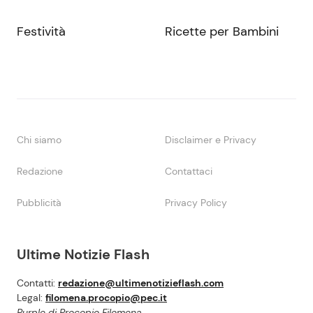
Festività
Ricette per Bambini
Chi siamo
Disclaimer e Privacy
Redazione
Contattaci
Pubblicità
Privacy Policy
Ultime Notizie Flash
Contatti:
redazione@ultimenotizieflash.com
Legal:
filomena.procopio@pec.it
Purple di Procopio Filomena