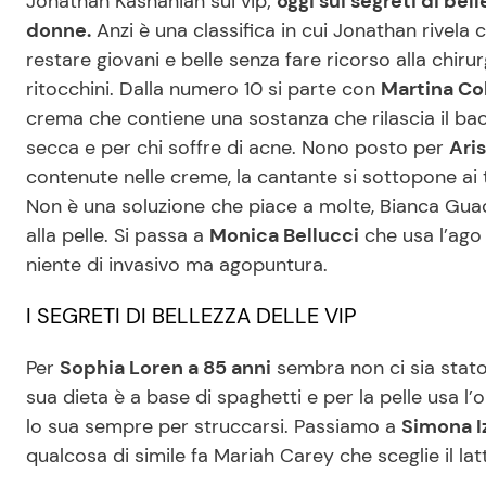
Jonathan Kashanian sui vip;
oggi sui segreti di bel
donne.
Anzi è una classifica in cui Jonathan rivel
restare giovani e belle senza fare ricorso alla chir
ritocchini. Dalla numero 10 si parte con
Martina Co
crema che contiene una sostanza che rilascia il baco
secca e per chi soffre di acne. Nono posto per
Ari
contenute nelle creme, la cantante si sottopone ai 
Non è una soluzione che piace a molte, Bianca Gua
alla pelle. Si passa a
Monica Bellucci
che usa l’ago 
niente di invasivo ma agopuntura.
I SEGRETI DI BELLEZZA DELLE VIP
Per
Sophia Loren a 85 anni
sembra non ci sia stato
sua dieta è a base di spaghetti e per la pelle usa l’
lo sua sempre per struccarsi. Passiamo a
Simona I
qualcosa di simile fa Mariah Carey che sceglie il lat