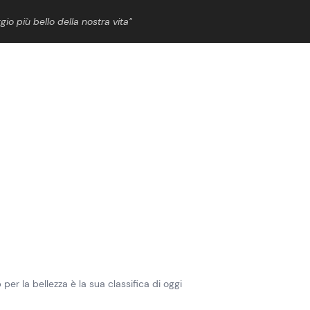
gio più bello della nostra vita”
ShowBiz
News Cinema
News Musica
News Spettacolo
per la bellezza è la sua classifica di oggi