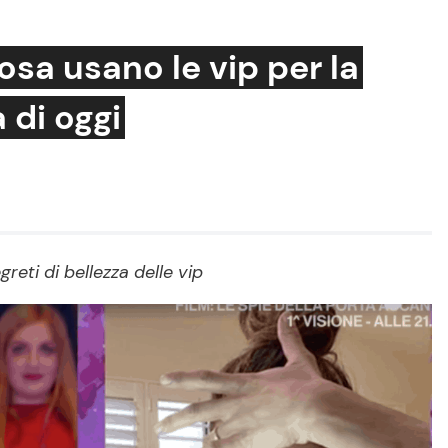
osa usano le vip per la
a di oggi
Cucina e Ricette
Consigli di Cucina
Dolci
Le Ricette in TV
reti di bellezza delle vip
Primi Piatti
Ricette Facili e Veloci
Ricette Feste
Ricette per Bambini