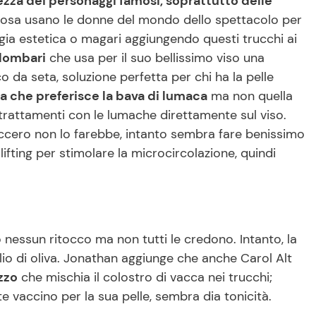
lezza dei personaggi famosi, soprattutto delle
a cosa usano le donne del mondo dello spettacolo per
urgia estetica o magari aggiungendo questi trucchi ai
lombari
che usa per il suo bellissimo viso una
 da seta, soluzione perfetta per chi ha la pelle
sa che preferisce la bava di lumaca
ma non quella
trattamenti con le lumache direttamente sul viso.
ccero non lo farebbe, intanto sembra fare benissimo
lifting per stimolare la microcircolazione, quindi
 nessun ritocco ma non tutti le credono. Intanto, la
olio di oliva. Jonathan aggiunge che anche Carol Alt
zzo
che mischia il colostro di vacca nei trucchi;
te vaccino per la sua pelle, sembra dia tonicità.