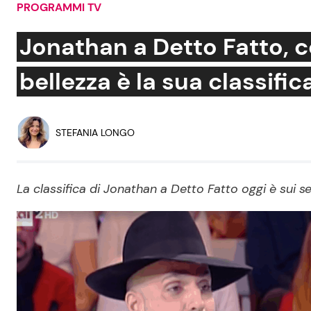
PROGRAMMI TV
Soap Opera
Jonathan a Detto Fatto, c
bellezza è la sua classific
Social News
Benessere
News dal mondo
Casa
STEFANIA LONGO
Moda e Style
Mondo Mamma
La classifica di Jonathan a Detto Fatto oggi è sui seg
News benessere
Salute
Viaggi e Turismo
Festività