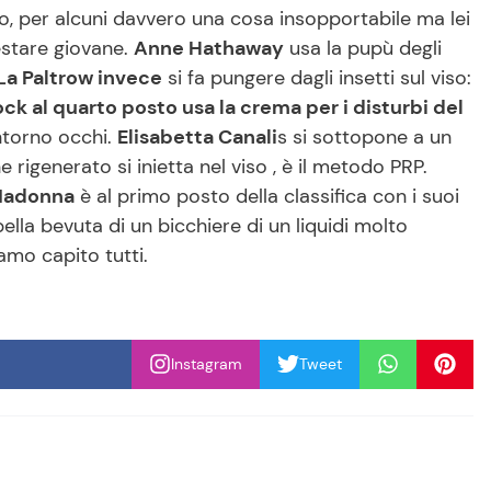
o, per alcuni davvero una cosa insopportabile ma lei
estare giovane.
Anne Hathaway
usa la pupù degli
La Paltrow invece
si fa pungere dagli insetti sul viso:
ck al quarto posto usa la crema per i disturbi del
ntorno occhi.
Elisabetta Canali
s si sottopone a un
e rigenerato si inietta nel viso , è il metodo PRP.
adonna
è al primo posto della classifica con i suoi
lla bevuta di un bicchiere di un liquidi molto
amo capito tutti.
Instagram
Tweet