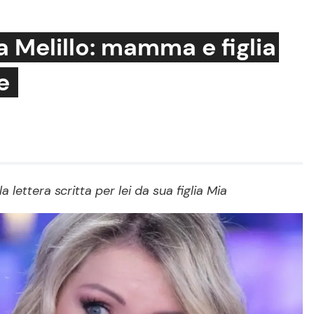
a Melillo: mamma e figlia
se
Cucina e Ricette
Consigli di Cucina
Dolci
Le Ricette in TV
 lettera scritta per lei da sua figlia Mia
Primi Piatti
Ricette Facili e Veloci
Ricette Feste
Ricette per Bambini