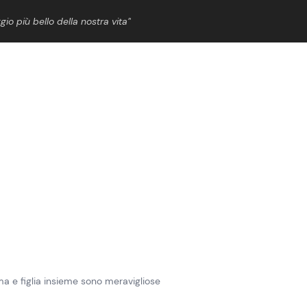
gio più bello della nostra vita”
ShowBiz
News Cinema
News Musica
News Spettacolo
ma e figlia insieme sono meravigliose