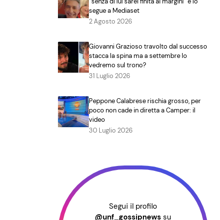
“senza di lui sarei finita ai margini” e lo
segue a Mediaset
2 Agosto 2026
Giovanni Grazioso travolto dal successo
stacca la spina ma a settembre lo
vedremo sul trono?
31 Luglio 2026
Peppone Calabrese rischia grosso, per
poco non cade in diretta a Camper: il
video
30 Luglio 2026
Segui il profilo
@unf_gossipnews
su