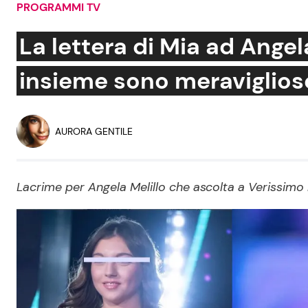
PROGRAMMI TV
Soap Opera
La lettera di Mia ad Angel
insieme sono meraviglio
Social News
Benessere
News dal mondo
Casa
AURORA GENTILE
Moda e Style
Mondo Mamma
Lacrime per Angela Melillo che ascolta a Verissimo la
News benessere
Salute
Viaggi e Turismo
Festività