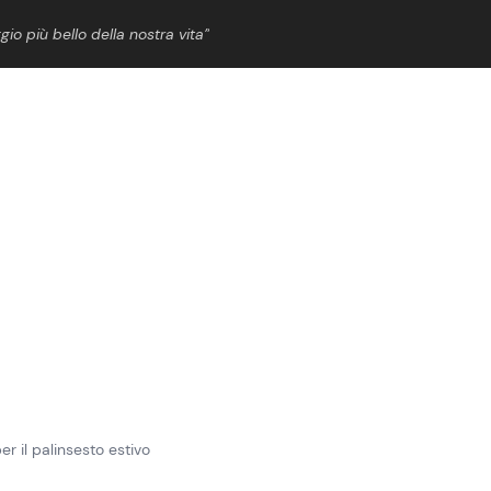
gio più bello della nostra vita”
ShowBiz
News Cinema
News Musica
News Spettacolo
 per il palinsesto estivo