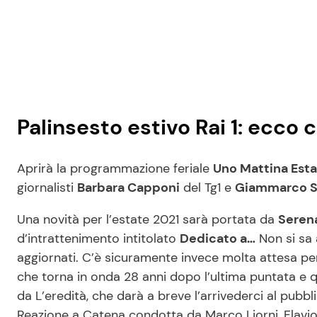
Palinsesto estivo Rai 1: ecco
Aprirà la programmazione feriale
Uno Mattina Est
giornalisti
Barbara Capponi
del Tg1 e
Giammarco S
Una novità per l’estate 2021 sarà portata da
Serena
d’intrattenimento intitolato
Dedicato a…
Non si sa 
aggiornati. C’è sicuramente invece molta attesa per
che torna in onda 28 anni dopo l’ultima puntata e qu
da L’eredità, che darà a breve l’arrivederci al pubb
Reazione a Catena condotta da Marco Liorni, Flavio to