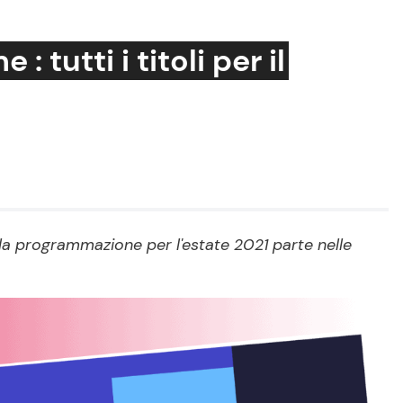
: tutti i titoli per il
Cucina e Ricette
Consigli di Cucina
Dolci
Le Ricette in TV
1: la programmazione per l'estate 2021 parte nelle
Primi Piatti
Ricette Facili e Veloci
Ricette Feste
Ricette per Bambini