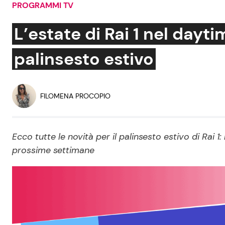
PROGRAMMI TV
Soap Opera
L’estate di Rai 1 nel daytime 
palinsesto estivo
Social News
Benessere
News dal mondo
Casa
FILOMENA PROCOPIO
Moda e Style
Mondo Mamma
Ecco tutte le novità per il palinsesto estivo di Rai 
prossime settimane
News benessere
Salute
Viaggi e Turismo
Festività