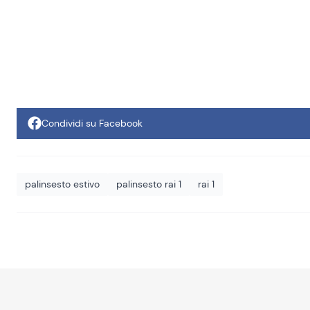
Condividi su Facebook
palinsesto estivo
palinsesto rai 1
rai 1