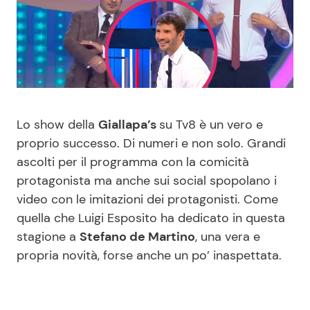
Benessere
Cucina e Ricette
Casa
Consigli di Cucina
Moda e Style
Dolci
Lo show della
Giallapa’s
su Tv8 è un vero e
Mondo Mamma
Le Ricette in TV
proprio successo. Di numeri e non solo. Grandi
ascolti per il programma con la comicità
News benessere
Primi Piatti
protagonista ma anche sui social spopolano i
video con le imitazioni dei protagonisti. Come
Salute
Ricette Facili e Veloci
quella che Luigi Esposito ha dedicato in questa
stagione a
Stefano de Martino
, una vera e
Viaggi e Turismo
Ricette Feste
propria novità, forse anche un po’ inaspettata.
Festività
Ricette per Bambini