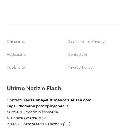
Chi siamo
Disclaimer e Privacy
Redazione
Contattaci
Pubblicità
Privacy Policy
Ultime Notizie Flash
Contatti:
redazione@ultimenotizieflash.com
Legal:
filomena.procopio@pec.it
Purple di Procopio Filomena
Via Della Libertà, 106
73030 - Montesano Salentino (LE)