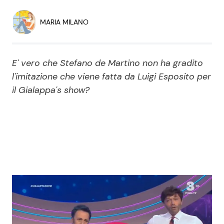
Economia
Fiction e Serie TV
MARIA MILANO
Persone Scomparse
Programmi TV
E' vero che Stefano de Martino non ha gradito
Politica
Reality e Talent
l'imitazione che viene fatta da Luigi Esposito per
il Gialappa's show?
Soap Opera
ShowBiz
Social News
News Cinema
News dal mondo
News Musica
News Spettacolo