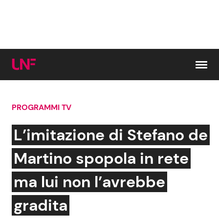
Vai al contenuto
PROGRAMMI TV
Cerca:
L’imitazione di Stefano de
News e Cronaca
Gossip e TV
Martino spopola in rete
Attualità Italiana
Bellezze VIP
ma lui non l’avrebbe
Dal Mondo
Coppie VIP
gradita