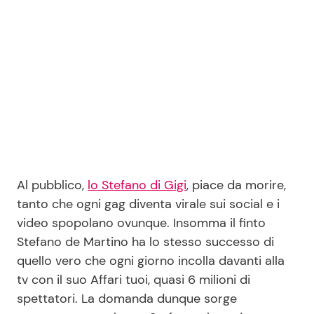
Seguici
Info
Chi siamo
Disclaimer e Privacy
Al pubblico,
lo Stefano di Gigi
, piace da morire,
tanto che ogni gag diventa virale sui social e i
Redazione
video spopolano ovunque. Insomma il finto
Contattaci
Stefano de Martino ha lo stesso successo di
Pubblicità
quello vero che ogni giorno incolla davanti alla
tv con il suo Affari tuoi, quasi 6 milioni di
Privacy Policy
spettatori. La domanda dunque sorge