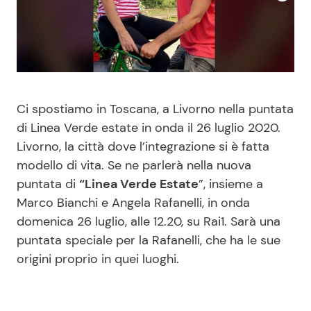
Benessere
Cucina e Ricette
Casa
Consigli di Cucina
Moda e Style
Dolci
Ci spostiamo in Toscana, a Livorno nella puntata
di Linea Verde estate in onda il 26 luglio 2020.
Mondo Mamma
Le Ricette in TV
Livorno, la città dove l’integrazione si è fatta
modello di vita. Se ne parlerà nella nuova
News benessere
Primi Piatti
puntata di
“Linea Verde Estate
”, insieme a
Marco Bianchi e Angela Rafanelli, in onda
Salute
Ricette Facili e Veloci
domenica 26 luglio, alle 12.20, su Rai1. Sarà una
puntata speciale per la Rafanelli, che ha le sue
Viaggi e Turismo
Ricette Feste
origini proprio in quei luoghi.
Festività
Ricette per Bambini