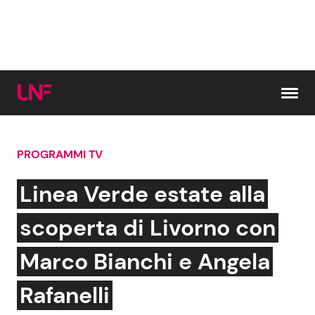
Vai al contenuto
PROGRAMMI TV
Cerca:
Linea Verde estate alla
News e Cronaca
Gossip e TV
scoperta di Livorno con
Attualità Italiana
Bellezze VIP
Marco Bianchi e Angela
Dal Mondo
Coppie VIP
Rafanelli