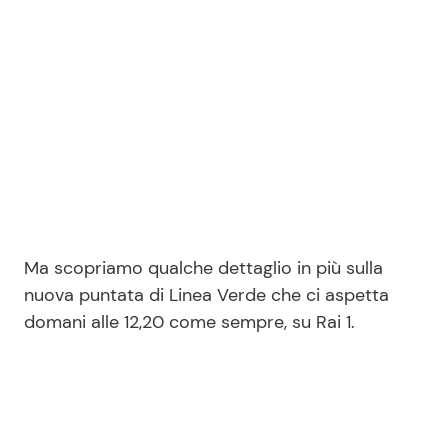
Seguici
Info
Chi siamo
Disclaimer e Privacy
Ma scopriamo qualche dettaglio in più sulla
nuova puntata di Linea Verde che ci aspetta
Redazione
domani alle 12,20 come sempre, su Rai 1.
Contattaci
Pubblicità
Privacy Policy