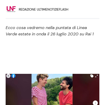
Economia
Fiction e Serie TV
REDAZIONE ULTIMENOTIZIEFLASH
Persone Scomparse
Programmi TV
Ecco cosa vedremo nella puntata di Linea
Politica
Reality e Talent
Verde estate in onda il 26 luglio 2020 su Rai 1
Soap Opera
ShowBiz
Social News
News Cinema
News dal mondo
News Musica
News Spettacolo