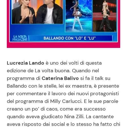
Benessere
Cucina e Ricette
Casa
Consigli di Cucina
Moda e Style
Dolci
Mondo Mamma
Le Ricette in TV
Lucrezia Lando
è uno dei volti di questa
edizione de La volta buona. Quando nel
News benessere
Primi Piatti
programma di
Caterina Balivo
si fa il talk su
Ballando con le stelle, lei ex maestra, è presente
Salute
Ricette Facili e Veloci
per commentare il lavoro dei nuovi protagonisti
del programma di Milly Carlucci. E le sue parole
Viaggi e Turismo
Ricette Feste
creano un po’ di caos, come era successo
quando aveva giudicato Nina Zilli. La cantante
Festività
Ricette per Bambini
aveva risposto dai social e lo stesso ha fatto chi