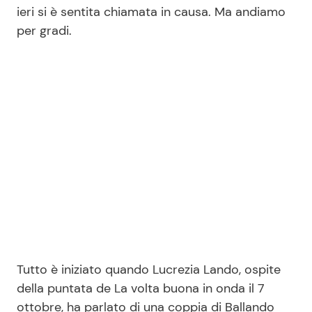
ieri si è sentita chiamata in causa. Ma andiamo
per gradi.
Seguici
Info
Chi siamo
Disclaimer e Privacy
Redazione
Contattaci
Pubblicità
Tutto è iniziato quando Lucrezia Lando, ospite
Privacy Policy
della puntata de La volta buona in onda il 7
ottobre, ha parlato di una coppia di Ballando