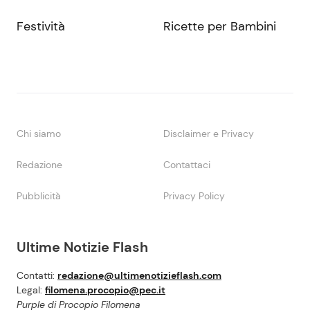
Festività
Ricette per Bambini
Chi siamo
Disclaimer e Privacy
Redazione
Contattaci
Pubblicità
Privacy Policy
Ultime Notizie Flash
Contatti:
redazione@ultimenotizieflash.com
Legal:
filomena.procopio@pec.it
Purple di Procopio Filomena