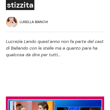
stizzita
Economia
Fiction e Serie TV
Persone Scomparse
Programmi TV
LUISELLA BIANCHI
Politica
Reality e Talent
Lucrezia Lando quest'anno non fa parte del cast
Soap Opera
di Ballando con le stelle ma a quanto pare ha
qualcosa da dire per tutti...
ShowBiz
Social News
News Cinema
News dal mondo
News Musica
News Spettacolo