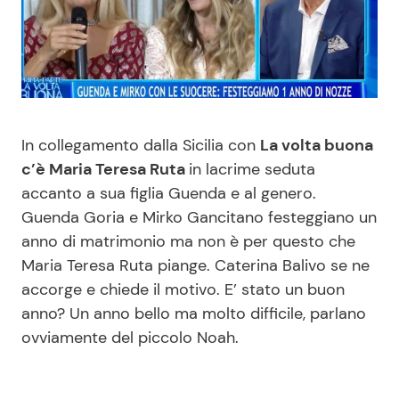
Benessere
Cucina e Ricette
Casa
Consigli di Cucina
Moda e Style
Dolci
In collegamento dalla Sicilia con
La volta buona
c’è Maria Teresa Ruta
in lacrime seduta
Mondo Mamma
Le Ricette in TV
accanto a sua figlia Guenda e al genero.
Guenda Goria e Mirko Gancitano festeggiano un
News benessere
Primi Piatti
anno di matrimonio ma non è per questo che
Maria Teresa Ruta piange. Caterina Balivo se ne
Salute
Ricette Facili e Veloci
accorge e chiede il motivo. E’ stato un buon
anno? Un anno bello ma molto difficile, parlano
Viaggi e Turismo
Ricette Feste
ovviamente del piccolo Noah.
Festività
Ricette per Bambini