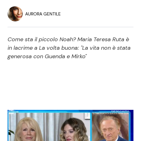
Economia
Fiction e Serie TV
AURORA GENTILE
Persone Scomparse
Programmi TV
Come sta il piccolo Noah? Maria Teresa Ruta è
Politica
Reality e Talent
in lacrime a La volta buona: "La vita non è stata
generosa con Guenda e Mirko"
Soap Opera
ShowBiz
Social News
News Cinema
News dal mondo
News Musica
News Spettacolo