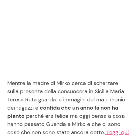
Seguici
Info
Chi siamo
Disclaimer e Privacy
Mentre la madre di Mirko cerca di scherzare
Redazione
sulla presenza della consuocera in Sicilia Maria
Teresa Ruta guarda le immagini del matrimonio
Contattaci
dei ragazzi e
confida che un anno fa non ha
Pubblicità
pianto
perché era felice ma oggi pensa a cosa
Privacy Policy
hanno passato Guenda e Mirko e che ci sono
cose che non sono state ancora dette.
Leggi qui