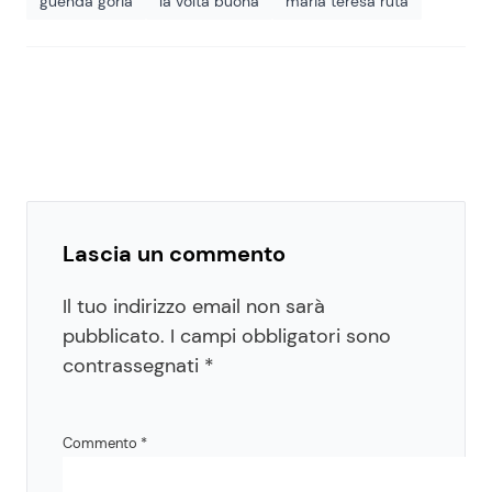
guenda goria
la volta buona
maria teresa ruta
Lascia un commento
Il tuo indirizzo email non sarà
pubblicato.
I campi obbligatori sono
contrassegnati
*
Commento
*