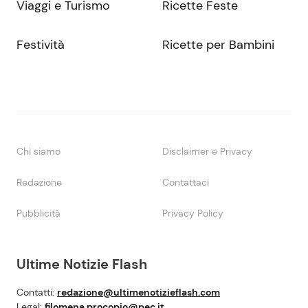
Viaggi e Turismo
Ricette Feste
Festività
Ricette per Bambini
Chi siamo
Disclaimer e Privacy
Redazione
Contattaci
Pubblicità
Privacy Policy
Ultime Notizie Flash
Contatti:
redazione@ultimenotizieflash.com
Legal:
filomena.procopio@pec.it