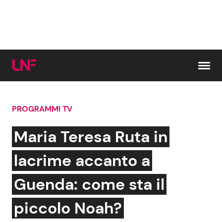
Vai al contenuto
PROGRAMMI TV
Cerca:
Maria Teresa Ruta in
News e Cronaca
Gossip e TV
lacrime accanto a
Attualità Italiana
Bellezze VIP
Guenda: come sta il
Dal Mondo
Coppie VIP
piccolo Noah?