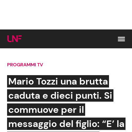
Vai al contenuto
PROGRAMMI TV
Cerca:
Mario Tozzi una brutta
News e Cronaca
Gossip e TV
caduta e dieci punti. Si
Attualità Italiana
Bellezze VIP
commuove per il
Dal Mondo
Coppie VIP
messaggio del figlio: “E’ la