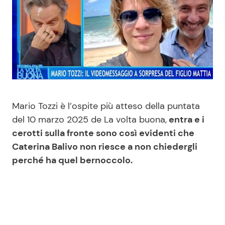
Benessere
Cucina e Ricette
Casa
Consigli di Cucina
Moda e Style
Dolci
Mondo Mamma
Le Ricette in TV
Mario Tozzi è l’ospite più atteso della puntata
del 10 marzo 2025 de La volta buona,
entra e i
News benessere
Primi Piatti
cerotti sulla fronte sono così evidenti che
Caterina Balivo non riesce a non chiedergli
Salute
Ricette Facili e Veloci
perché ha quel bernoccolo.
Viaggi e Turismo
Ricette Feste
Festività
Ricette per Bambini