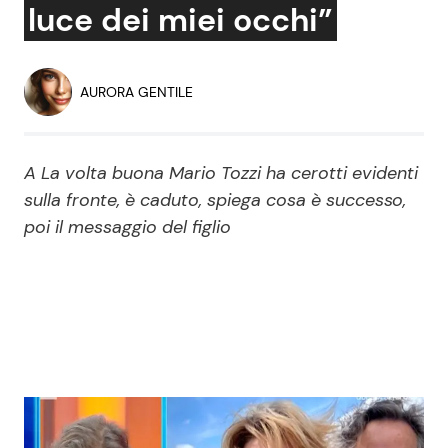
luce dei miei occhi”
Economia
Fiction e Serie TV
Persone Scomparse
Programmi TV
AURORA GENTILE
Politica
Reality e Talent
A La volta buona Mario Tozzi ha cerotti evidenti
Soap Opera
sulla fronte, è caduto, spiega cosa è successo,
poi il messaggio del figlio
ShowBiz
Social News
News Cinema
News dal mondo
News Musica
News Spettacolo