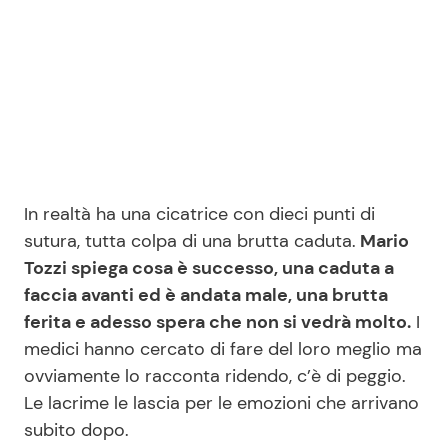
Seguici
Info
In realtà ha una cicatrice con dieci punti di
Chi siamo
sutura, tutta colpa di una brutta caduta.
Mario
Disclaimer e Privacy
Tozzi spiega cosa è successo, una caduta a
faccia avanti ed è andata male, una brutta
Redazione
ferita e adesso spera che non si vedrà molto.
I
Contattaci
medici hanno cercato di fare del loro meglio ma
Pubblicità
ovviamente lo racconta ridendo, c’è di peggio.
Le lacrime le lascia per le emozioni che arrivano
Privacy Policy
subito dopo.