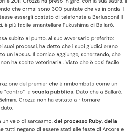
rile 2011, Crozza ha preso in giro, con la sua satira, il
endo che ormai sono 300 puntate che va in onda il
sse essergli costato di telefonate a Berlusconi! Il
 è più facile smantellare Fukushima di Ballarò.
a subito al punto, al suo avversario preferito:
i suoi processi, ha detto che i suoi giudici erano
ato un lapsus. Il comico aggiunge, scherzando, che
non ha scelto veterinaria.. Visto che è così facile
hiarazione del premier che è rimbombata come un
ne “contro” la
scuola pubblica
. Dato che a Ballarò,
 Gelmini, Crozza non ha esitato a ritornare
aduto.
n un velo di sarcasmo,
del processo Ruby
,
della
e tutti negano di essere stati alle feste di Arcore e