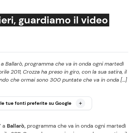
ieri, guardiamo il video
Cucina e Ricette
Consigli di Cucina
 a Ballarò, programma che va in onda ogni martedì
Dolci
rile 2011, Crozza ha preso in giro, con la sua satira, il
Le Ricette in TV
cendo che ormai sono 300 puntate che va in onda […]
Primi Piatti
Ricette Facili e Veloci
le tue fonti preferite su Google
Ricette Feste
Ricette per Bambini
” a
Ballarò,
programma che va in onda ogni martedì