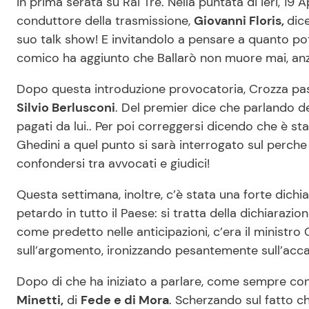
in prima serata su Rai Tre. Nella puntata di ieri, 19 Ap
conduttore della trasmissione,
Giovanni Floris,
dic
suo talk show! E invitandolo a pensare a quanto pote
comico ha aggiunto che Ballarò non muore mai, anzi,
Dopo questa introduzione provocatoria, Crozza pass
Silvio Berlusconi
. Del premier dice che parlando de
pagati da lui.. Per poi correggersi dicendo che è st
Ghedini a quel punto si sarà interrogato sul perche 
confondersi tra avvocati e giudici!
Questa settimana, inoltre, c’è stata una forte dic
petardo in tutto il Paese: si tratta della dichiarazio
come predetto nelle anticipazioni, c’era il ministro
sull’argomento, ironizzando pesantemente sull’acc
Dopo di che ha iniziato a parlare, come sempre co
Minetti,
di
Fede e di Mora
. Scherzando sul fatto ch