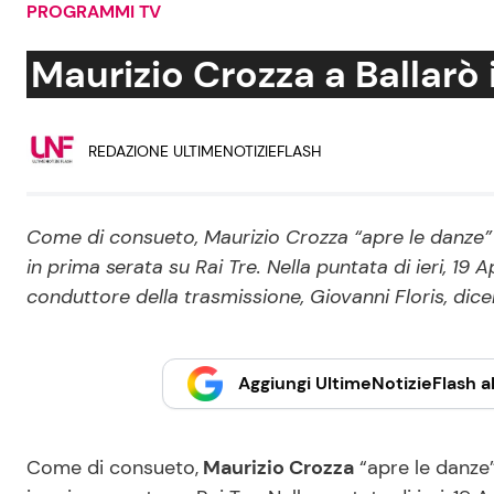
PROGRAMMI TV
Soap Opera
Maurizio Crozza a Ballarò 
Social News
Benessere
REDAZIONE ULTIMENOTIZIEFLASH
News dal mondo
Casa
Come di consueto, Maurizio Crozza “apre le danze”
Moda e Style
in prima serata su Rai Tre. Nella puntata di ieri, 19 Ap
Mondo Mamma
conduttore della trasmissione, Giovanni Floris, di
News benessere
Salute
Aggiungi UltimeNotizieFlash al
Viaggi e Turismo
Festività
Come di consueto,
Maurizio Crozza
“apre le danze