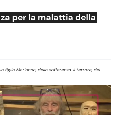
za per la malattia della
Cucina e Ricette
Consigli di Cucina
Dolci
Le Ricette in TV
figlia Marianna, della sofferenza, il terrore, dei
Primi Piatti
Ricette Facili e Veloci
Ricette Feste
Ricette per Bambini