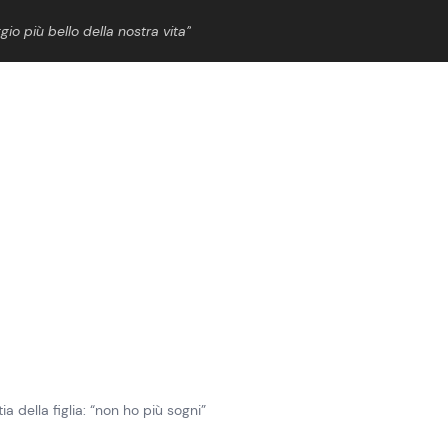
gio più bello della nostra vita”
ShowBiz
News Cinema
News Musica
News Spettacolo
a della figlia: “non ho più sogni”