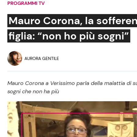
PROGRAMMI TV
Soap Opera
Mauro Corona, la sofferen
figlia: “non ho più sogni”
Social News
Benessere
News dal mondo
Casa
AURORA GENTILE
Moda e Style
Mondo Mamma
Mauro Corona a Verissimo parla della malattia di sua 
sogni che non ha più
News benessere
Salute
Viaggi e Turismo
Festività