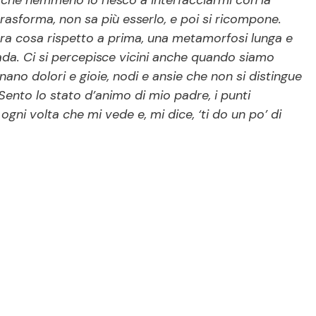
che nemmeno io riesco a interfacciarmi con la
rasforma, non sa più esserlo, e poi si ricompone.
tra cosa rispetto a prima, una metamorfosi lunga e
rada. Ci si percepisce vicini anche quando siamo
enano dolori e gioie, nodi e ansie che non si distingue
ento lo stato d’animo di mio padre, i punti
gni volta che mi vede e, mi dice, ‘ti do un po’ di