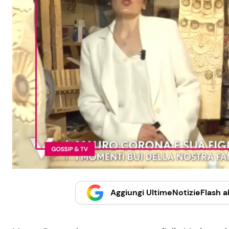
Aggiungi UltimeNotizieFlash al