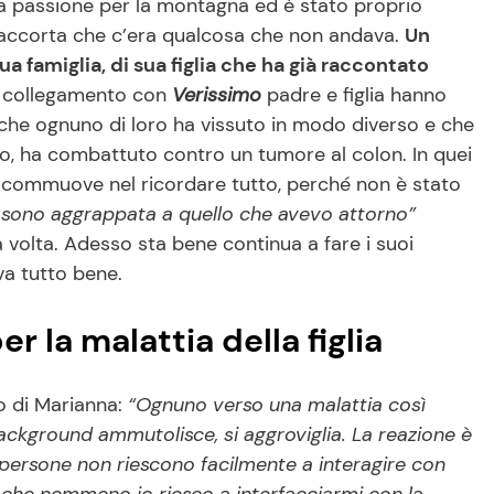
a passione per la montagna ed è stato proprio
 è accorta che c’era qualcosa che non andava.
Un
 famiglia, di sua figlia che ha già raccontato
n collegamento con
Verissimo
padre e figlia hanno
 che ognuno di loro ha vissuto in modo diverso e che
ro, ha combattuto contro un tumore al colon. In quei
si commuove nel ricordare tutto, perché non è stato
mi sono aggrappata a quello che avevo attorno”
 volta. Adesso sta bene continua a fare i suoi
 va tutto bene.
r la malattia della figlia
ro di Marianna:
“Ognuno verso una malattia così
background ammutolisce, si aggroviglia. La reazione è
le persone non riescono facilmente a interagire con