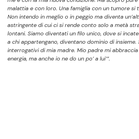
me e con la mia nuova condizione. Ma scopro pure 
malattia e con loro. Una famiglia con un tumore si t
Non intendo in meglio o in peggio ma diventa un’al
astringente di cui ci si rende conto solo a metà st
lontani. Siamo diventati un filo unico, dove si incat
a chi appartengano, diventano dominio di insieme. S
interrogativi di mia madre. Mio padre mi abbraccia o
energia, ma anche io ne do un po’ a lui’”.