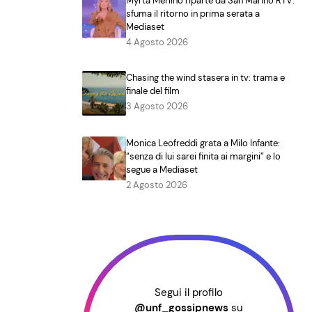
Myrta Merlino riparte da San Marino RTV:
sfuma il ritorno in prima serata a
Mediaset
4 Agosto 2026
Chasing the wind stasera in tv: trama e
finale del film
3 Agosto 2026
Monica Leofreddi grata a Milo Infante:
“senza di lui sarei finita ai margini” e lo
segue a Mediaset
2 Agosto 2026
Segui il profilo
@unf_gossipnews
su