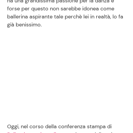
ha una grandissima passione per la danza e
forse per questo non sarebbe idonea come
ballerina aspirante tale perchè lei in realtà, lo fa
Seguici
già benissimo.
Info
Chi siamo
Disclaimer e Privacy
Redazione
Contattaci
Pubblicità
Privacy Policy
Oggi, nel corso della conferenza stampa di