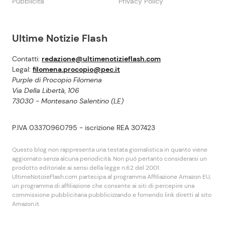
Pubblicità
Privacy Policy
Ultime Notizie Flash
Contatti:
redazione@ultimenotizieflash.com
Legal:
filomena.procopio@pec.it
Purple di Procopio Filomena
Via Della Libertà, 106
73030 - Montesano Salentino (LE)
P.IVA 03370960795 - iscrizione REA 307423
Questo blog non rappresenta una testata giornalistica in quanto viene
aggiornato senza alcuna periodicità. Non puó pertanto considerarsi un
prodotto editoriale ai sensi della legge n.62 del 2001.
UltimeNotizieFlash.com partecipa al programma Affiliazione Amazon EU,
un programma di affiliazione che consente ai siti di percepire una
commissione pubblicitaria pubblicizzando e fornendo link diretti al sito
Amazon.it.