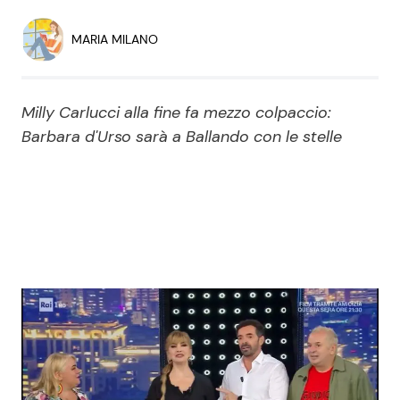
Economia
Fiction e Serie TV
MARIA MILANO
Persone Scomparse
Programmi TV
Milly Carlucci alla fine fa mezzo colpaccio:
Politica
Reality e Talent
Barbara d'Urso sarà a Ballando con le stelle
Soap Opera
ShowBiz
Social News
News Cinema
News dal mondo
News Musica
News Spettacolo