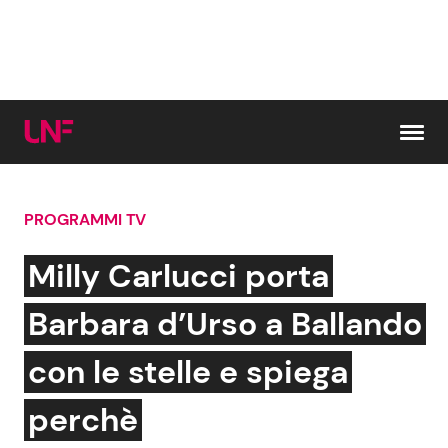
Vai al contenuto
PROGRAMMI TV
Cerca:
Milly Carlucci porta
News e Cronaca
Gossip e TV
Barbara d’Urso a Ballando
Attualità Italiana
Bellezze VIP
con le stelle e spiega
Dal Mondo
Coppie VIP
perchè