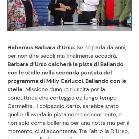
Benessere
Cucina e Ricette
Casa
Consigli di Cucina
Moda e Style
Dolci
Habemus Barbara d’Urso.
Se ne parla da anni,
per non dire secoli ma finalmente accadrà.
Mondo Mamma
Le Ricette in TV
Barbara d’Urso calcherà la pista di Ballando
con le stelle nella seconda puntata del
News benessere
Primi Piatti
programma di Milly Carlucci
,
Ballando con le
stelle
. Missione dunque riuscita per la
Salute
Ricette Facili e Veloci
conduttrice che corteggia da lungo tempo
Carmelita. Il colpaccio certo, sarebbe stato
Viaggi e Turismo
Ricette Feste
quello di averla in pista come concorrente, e
non solo come ballerina per una notte ma per il
momento, ci si accontenta. Tra l’altro la D’Urso,
Festività
Ricette per Bambini