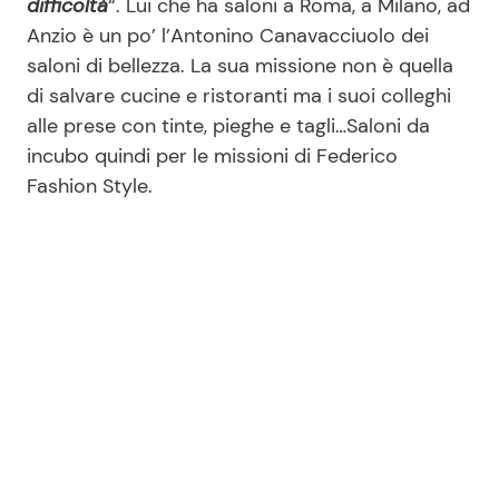
difficoltà
“. Lui che ha saloni a Roma, a Milano, ad
Anzio è un po’ l’Antonino Canavacciuolo dei
saloni di bellezza. La sua missione non è quella
Seguici
di salvare cucine e ristoranti ma i suoi colleghi
alle prese con tinte, pieghe e tagli…Saloni da
incubo quindi per le missioni di Federico
Fashion Style.
Info
Chi siamo
Disclaimer e Privacy
Redazione
Contattaci
Pubblicità
Privacy Policy