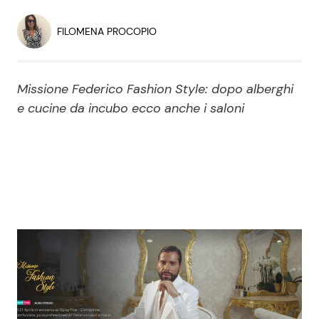
Economia
Fiction e Serie TV
FILOMENA PROCOPIO
Persone Scomparse
Programmi TV
Missione Federico Fashion Style: dopo alberghi
Politica
Reality e Talent
e cucine da incubo ecco anche i saloni
Soap Opera
ShowBiz
Social News
News Cinema
News dal mondo
News Musica
News Spettacolo