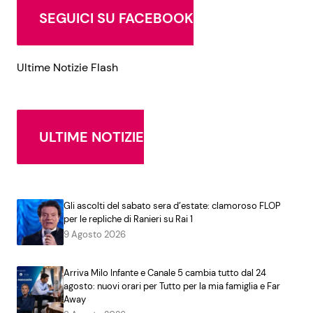
SEGUICI SU FACEBOOK
Ultime Notizie Flash
ULTIME NOTIZIE
Gli ascolti del sabato sera d’estate: clamoroso FLOP
per le repliche di Ranieri su Rai 1
9 Agosto 2026
Arriva Milo Infante e Canale 5 cambia tutto dal 24
agosto: nuovi orari per Tutto per la mia famiglia e Far
Away