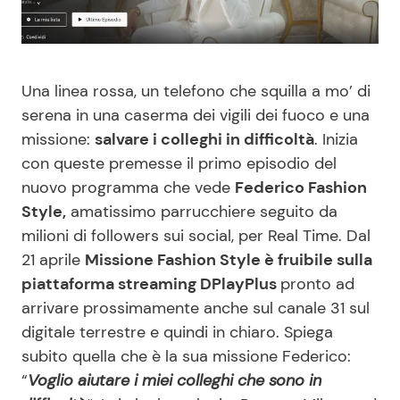
Benessere
Cucina e Ricette
Casa
Consigli di Cucina
Una linea rossa, un telefono che squilla a mo’ di
serena in una caserma dei vigili dei fuoco e una
Moda e Style
Dolci
missione:
salvare i colleghi in difficoltà
. Inizia
con queste premesse il primo episodio del
Mondo Mamma
Le Ricette in TV
nuovo programma che vede
Federico Fashion
Style,
amatissimo parrucchiere seguito da
News benessere
Primi Piatti
milioni di followers sui social, per Real Time. Dal
21 aprile
Missione Fashion Style è fruibile sulla
Salute
Ricette Facili e Veloci
piattaforma streaming DPlayPlus
pronto ad
arrivare prossimamente anche sul canale 31 sul
Viaggi e Turismo
Ricette Feste
digitale terrestre e quindi in chiaro. Spiega
subito quella che è la sua missione Federico:
“
Voglio aiutare i miei colleghi che sono in
Festività
Ricette per Bambini