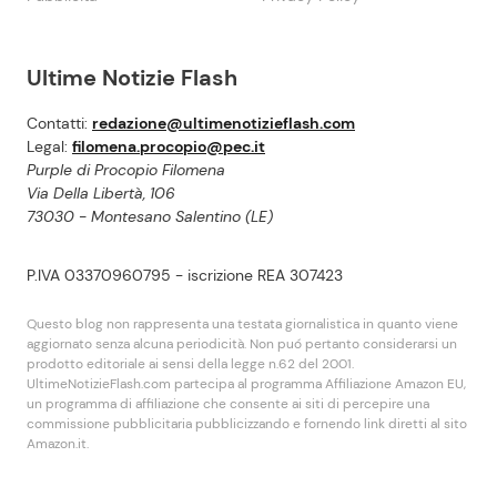
Ultime Notizie Flash
Contatti:
redazione@ultimenotizieflash.com
Legal:
filomena.procopio@pec.it
Purple di Procopio Filomena
Via Della Libertà, 106
73030 - Montesano Salentino (LE)
P.IVA 03370960795 - iscrizione REA 307423
Questo blog non rappresenta una testata giornalistica in quanto viene
aggiornato senza alcuna periodicità. Non puó pertanto considerarsi un
prodotto editoriale ai sensi della legge n.62 del 2001.
UltimeNotizieFlash.com partecipa al programma Affiliazione Amazon EU,
un programma di affiliazione che consente ai siti di percepire una
commissione pubblicitaria pubblicizzando e fornendo link diretti al sito
Amazon.it.