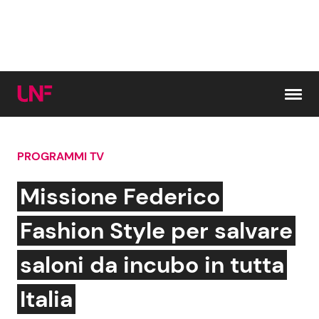
Vai al contenuto
PROGRAMMI TV
Cerca:
Missione Federico
News e Cronaca
Gossip e TV
Fashion Style per salvare
Attualità Italiana
Bellezze VIP
saloni da incubo in tutta
Dal Mondo
Coppie VIP
Italia