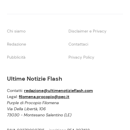
Chi siamo
Disclaimer e Privacy
Redazione
Contattaci
Pubblicità
Privacy Policy
Ultime Notizie Flash
Contatti:
redazione@ultimenotizieflash.com
Legal:
filomena.procopio@pec.it
Purple di Procopio Filomena
Via Della Libertà, 106
73030 - Montesano Salentino (LE)