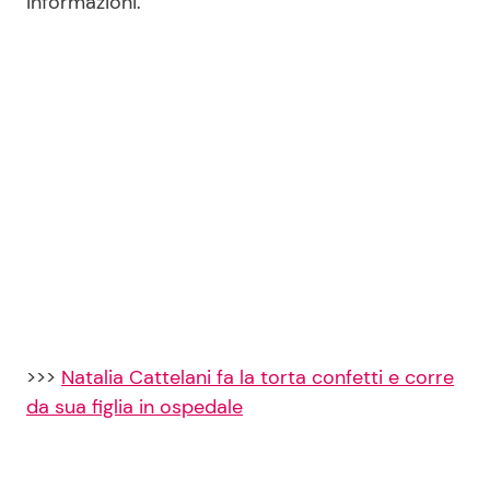
informazioni.
Seguici
Info
Chi siamo
Disclaimer e Privacy
Redazione
Contattaci
>>>
Natalia Cattelani fa la torta confetti e corre
Pubblicità
da sua figlia in ospedale
Privacy Policy