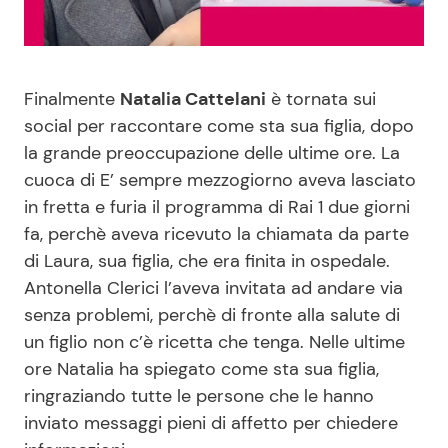
Benessere
Cucina e Ricette
Casa
Consigli di Cucina
Finalmente
Natalia Cattelani
è tornata sui
social per raccontare come sta sua figlia, dopo
Moda e Style
Dolci
la grande preoccupazione delle ultime ore. La
cuoca di E’ sempre mezzogiorno aveva lasciato
Mondo Mamma
Le Ricette in TV
in fretta e furia il programma di Rai 1 due giorni
fa, perchè aveva ricevuto la chiamata da parte
News benessere
Primi Piatti
di Laura, sua figlia, che era finita in ospedale.
Antonella Clerici l’aveva invitata ad andare via
Salute
Ricette Facili e Veloci
senza problemi, perchè di fronte alla salute di
un figlio non c’è ricetta che tenga. Nelle ultime
Viaggi e Turismo
Ricette Feste
ore Natalia ha spiegato come sta sua figlia,
ringraziando tutte le persone che le hanno
inviato messaggi pieni di affetto per chiedere
Festività
Ricette per Bambini