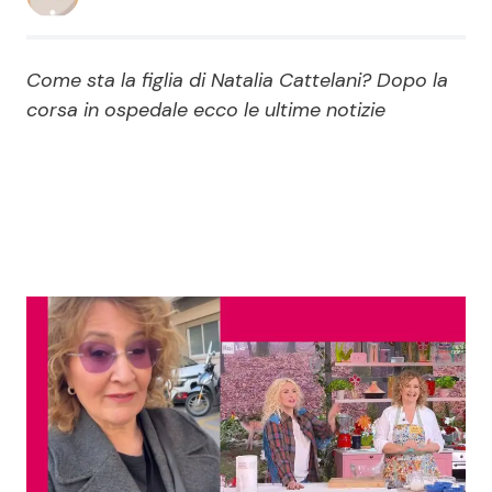
Economia
Fiction e Serie TV
Come sta la figlia di Natalia Cattelani? Dopo la
Persone Scomparse
Programmi TV
corsa in ospedale ecco le ultime notizie
Politica
Reality e Talent
Soap Opera
ShowBiz
Social News
News Cinema
News dal mondo
News Musica
News Spettacolo