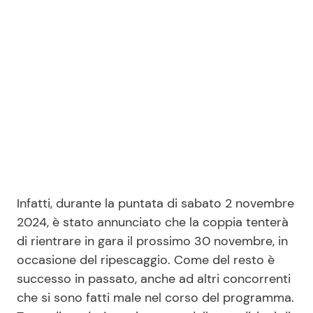
Seguici
Info
Chi siamo
Disclaimer e Privacy
Infatti, durante la puntata di sabato 2 novembre
Redazione
2024, è stato annunciato che la coppia tenterà
Contattaci
di rientrare in gara il prossimo 30 novembre, in
Pubblicità
occasione del ripescaggio. Come del resto è
successo in passato, anche ad altri concorrenti
Privacy Policy
che si sono fatti male nel corso del programma.