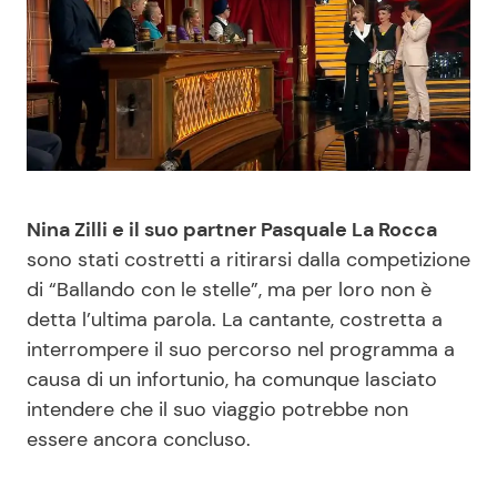
Benessere
Cucina e Ricette
Casa
Consigli di Cucina
Moda e Style
Dolci
Mondo Mamma
Le Ricette in TV
Nina Zilli e il suo partner Pasquale La Rocca
sono stati costretti a ritirarsi dalla competizione
News benessere
Primi Piatti
di “Ballando con le stelle”, ma per loro non è
detta l’ultima parola. La cantante, costretta a
Salute
Ricette Facili e Veloci
interrompere il suo percorso nel programma a
causa di un infortunio, ha comunque lasciato
Viaggi e Turismo
Ricette Feste
intendere che il suo viaggio potrebbe non
essere ancora concluso.
Festività
Ricette per Bambini