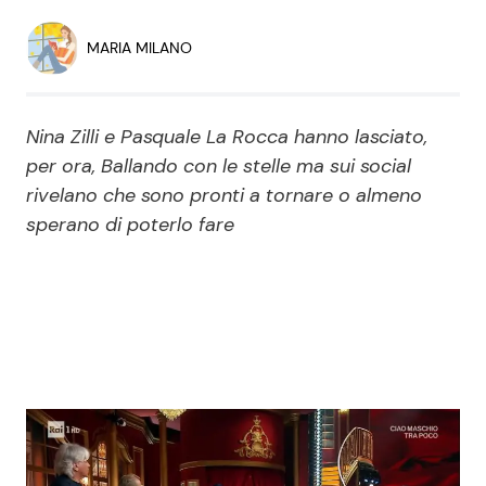
Economia
Fiction e Serie TV
MARIA MILANO
Persone Scomparse
Programmi TV
Nina Zilli e Pasquale La Rocca hanno lasciato,
Politica
Reality e Talent
per ora, Ballando con le stelle ma sui social
rivelano che sono pronti a tornare o almeno
Soap Opera
sperano di poterlo fare
ShowBiz
Social News
News Cinema
News dal mondo
News Musica
News Spettacolo