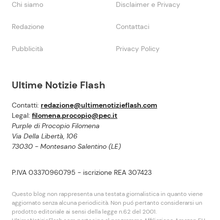
Chi siamo
Disclaimer e Privacy
Redazione
Contattaci
Pubblicità
Privacy Policy
Ultime Notizie Flash
Contatti:
redazione@ultimenotizieflash.com
Legal:
filomena.procopio@pec.it
Purple di Procopio Filomena
Via Della Libertà, 106
73030 - Montesano Salentino (LE)
P.IVA 03370960795 - iscrizione REA 307423
Questo blog non rappresenta una testata giornalistica in quanto viene
aggiornato senza alcuna periodicità. Non puó pertanto considerarsi un
prodotto editoriale ai sensi della legge n.62 del 2001.