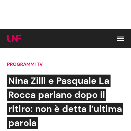
Vai al contenuto
PROGRAMMI TV
Cerca:
Nina Zilli e Pasquale La
News e Cronaca
Gossip e TV
Rocca parlano dopo il
Attualità Italiana
Bellezze VIP
ritiro: non è detta l’ultima
Dal Mondo
Coppie VIP
parola