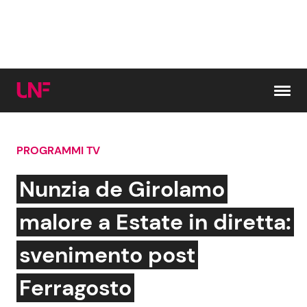
Vai al contenuto
PROGRAMMI TV
Cerca:
Nunzia de Girolamo
News e Cronaca
Gossip e TV
malore a Estate in diretta:
Attualità Italiana
Bellezze VIP
svenimento post
Dal Mondo
Coppie VIP
Ferragosto