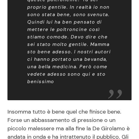
proprio gentile. In realtà io non
sono stata bene, sono svenuta.
Quindi lui ha ben pensato di
mettere le poltroncine così
stiamo comode. Devo dire che
sei stato molto gentile. Mamma
sto bene adesso. I nostri autori
ci hanno portato una bevanda,
una bella medicina. Però come
vedete adesso sono qui e sto
benissimo
Insomma tutto è bene quel che finisce bene.
Forse un abbassamento di pressione o un
piccolo malessere ma alla fine la De Girolamo è
andata in onda e ha intrattenuto il pubblico. Gli