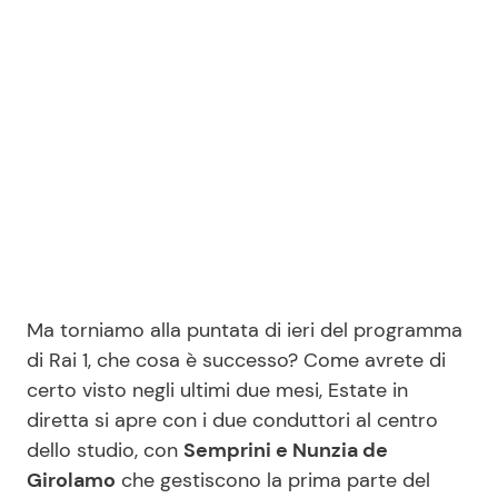
Seguici
Info
Chi siamo
Disclaimer e Privacy
Ma torniamo alla puntata di ieri del programma
Redazione
di Rai 1, che cosa è successo? Come avrete di
Contattaci
certo visto negli ultimi due mesi, Estate in
Pubblicità
diretta si apre con i due conduttori al centro
dello studio, con
Semprini e Nunzia de
Privacy Policy
Girolamo
che gestiscono la prima parte del