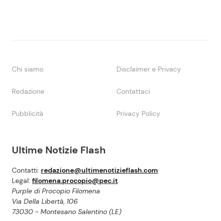
Chi siamo
Disclaimer e Privacy
Redazione
Contattaci
Pubblicità
Privacy Policy
Ultime Notizie Flash
Contatti:
redazione@ultimenotizieflash.com
Legal:
filomena.procopio@pec.it
Purple di Procopio Filomena
Via Della Libertà, 106
73030 - Montesano Salentino (LE)