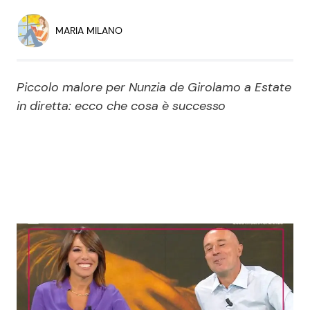
Economia
Fiction e Serie TV
MARIA MILANO
Persone Scomparse
Programmi TV
Piccolo malore per Nunzia de Girolamo a Estate
Politica
Reality e Talent
in diretta: ecco che cosa è successo
Soap Opera
ShowBiz
Social News
News Cinema
News dal mondo
News Musica
News Spettacolo