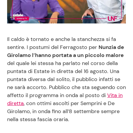
Benessere
Cucina e Ricette
Casa
Consigli di Cucina
Il caldo è tornato e anche la stanchezza si fa
Moda e Style
Dolci
sentire. I postumi del Ferragosto per
Nunzia de
Girolamo l’hanno portata a un piccolo malore
Mondo Mamma
Le Ricette in TV
del quale lei stessa ha parlato nel corso della
puntata di Estate in diretta del 16 agosto. Una
News benessere
Primi Piatti
puntata diversa dal solito, il pubblico infatti se
ne sarà accorto. Pubblico che sta seguendo con
Salute
Ricette Facili e Veloci
affetto il programma in onda al posto di
Vita in
diretta
, con ottimi ascolti per Semprini e De
Viaggi e Turismo
Ricette Feste
Girolamo, in onda fino all’8 settembre sempre
nella stessa fascia oraria.
Festività
Ricette per Bambini