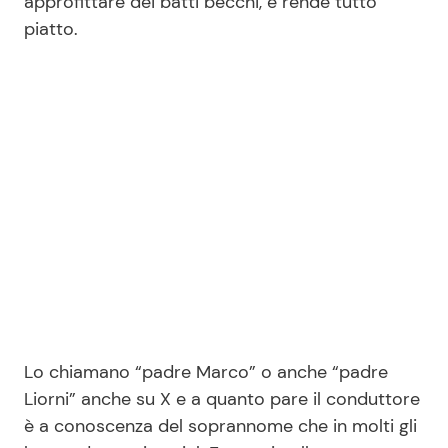
approfittare dei batti becchi, e rende tutto
piatto.
Seguici
Info
Chi siamo
Disclaimer e Privacy
Redazione
Contattaci
Pubblicità
Lo chiamano “padre Marco” o anche “padre
Liorni” anche su X e a quanto pare il conduttore
Privacy Policy
è a conoscenza del soprannome che in molti gli