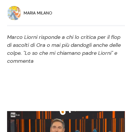
Economia
Fiction e Serie TV
MARIA MILANO
Persone Scomparse
Programmi TV
Marco Liorni risponde a chi lo critica per il flop
Politica
Reality e Talent
di ascolti di Ora o mai più dandogli anche delle
colpe. "Lo so che mi chiamano padre Liorni" e
Soap Opera
commenta
ShowBiz
Social News
News Cinema
News dal mondo
News Musica
News Spettacolo