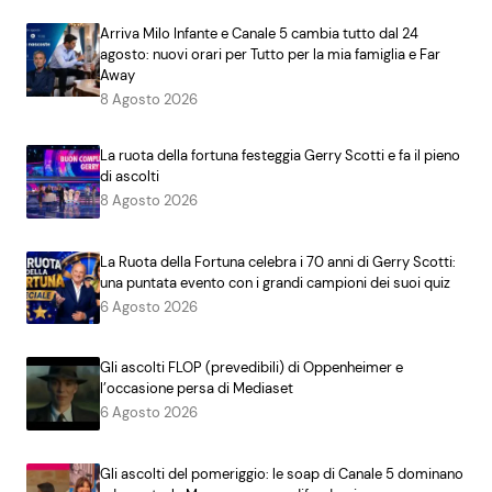
Arriva Milo Infante e Canale 5 cambia tutto dal 24
agosto: nuovi orari per Tutto per la mia famiglia e Far
Away
8 Agosto 2026
La ruota della fortuna festeggia Gerry Scotti e fa il pieno
di ascolti
8 Agosto 2026
La Ruota della Fortuna celebra i 70 anni di Gerry Scotti:
una puntata evento con i grandi campioni dei suoi quiz
6 Agosto 2026
Gli ascolti FLOP (prevedibili) di Oppenheimer e
l’occasione persa di Mediaset
6 Agosto 2026
Gli ascolti del pomeriggio: le soap di Canale 5 dominano