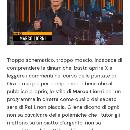
Benessere
Cucina e Ricette
Casa
Consigli di Cucina
Moda e Style
Dolci
Mondo Mamma
Le Ricette in TV
Troppo schematico, troppo moscio, incapace di
comprendere le dinamiche: basta aprire X e
News benessere
Primi Piatti
leggere i commenti nel corso delle puntate di
Ora o mai più per comprendere bene che al
Salute
Ricette Facili e Veloci
pubblico proprio, lo stile di
Marco Liorni
per un
programma in diretta come quello del sabato
Viaggi e Turismo
Ricette Feste
sera di Rai 1, non piaccia. Gliene dicono di ogni:
non sa cavalcare delle polemiche che i tutor gli
mettono su un piatto d’argento, non sa
Festività
Ricette per Bambini