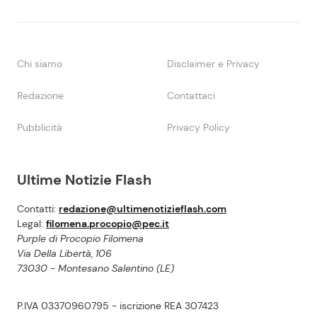
Chi siamo
Disclaimer e Privacy
Redazione
Contattaci
Pubblicità
Privacy Policy
Ultime Notizie Flash
Contatti:
redazione@ultimenotizieflash.com
Legal:
filomena.procopio@pec.it
Purple di Procopio Filomena
Via Della Libertà, 106
73030 - Montesano Salentino (LE)
P.IVA 03370960795 - iscrizione REA 307423