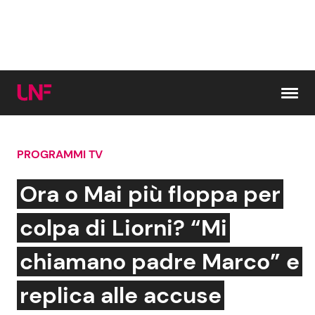
Vai al contenuto
PROGRAMMI TV
Cerca:
Ora o Mai più floppa per
News e Cronaca
Gossip e TV
colpa di Liorni? “Mi
Attualità Italiana
Bellezze VIP
chiamano padre Marco” e
Dal Mondo
Coppie VIP
replica alle accuse