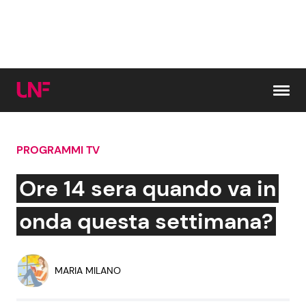
Vai al contenuto
PROGRAMMI TV
Cerca:
Ore 14 sera quando va in
News e Cronaca
Gossip e TV
onda questa settimana?
Attualità Italiana
Bellezze VIP
MARIA MILANO
Dal Mondo
Coppie VIP