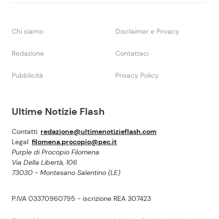
Chi siamo
Disclaimer e Privacy
Redazione
Contattaci
Pubblicità
Privacy Policy
Ultime Notizie Flash
Contatti:
redazione@ultimenotizieflash.com
Legal:
filomena.procopio@pec.it
Purple di Procopio Filomena
Via Della Libertà, 106
73030 - Montesano Salentino (LE)
P.IVA 03370960795 - iscrizione REA 307423