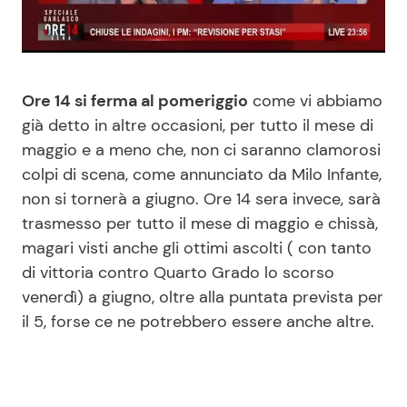
Benessere
Cucina e Ricette
Casa
Consigli di Cucina
Ore 14 si ferma al pomeriggio
come vi abbiamo
già detto in altre occasioni, per tutto il mese di
Moda e Style
Dolci
maggio e a meno che, non ci saranno clamorosi
colpi di scena, come annunciato da Milo Infante,
Mondo Mamma
Le Ricette in TV
non si tornerà a giugno. Ore 14 sera invece, sarà
trasmesso per tutto il mese di maggio e chissà,
News benessere
Primi Piatti
magari visti anche gli ottimi ascolti ( con tanto
di vittoria contro Quarto Grado lo scorso
Salute
Ricette Facili e Veloci
venerdì) a giugno, oltre alla puntata prevista per
il 5, forse ce ne potrebbero essere anche altre.
Viaggi e Turismo
Ricette Feste
Festività
Ricette per Bambini