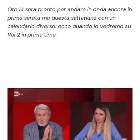
Economia
Fiction e Serie TV
Ore 14 sera pronto per andare in onda ancora in
prima serata ma questa settimana con un
Persone Scomparse
Programmi TV
calendario diverso: ecco quando lo vedremo su
Rai 2 in prime time
Politica
Reality e Talent
Soap Opera
ShowBiz
Social News
News Cinema
News dal mondo
News Musica
News Spettacolo