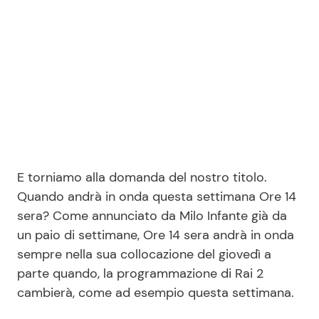
Seguici
Info
Chi siamo
E torniamo alla domanda del nostro titolo.
Disclaimer e Privacy
Quando andrà in onda questa settimana Ore 14
Redazione
sera? Come annunciato da Milo Infante già da
un paio di settimane, Ore 14 sera andrà in onda
Contattaci
sempre nella sua collocazione del giovedì a
Pubblicità
parte quando, la programmazione di Rai 2
Privacy Policy
cambierà, come ad esempio questa settimana.