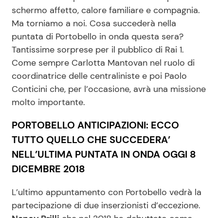
schermo affetto, calore familiare e compagnia.
Ma torniamo a noi. Cosa succederà nella
Seguici
puntata di Portobello in onda questa sera?
Tantissime sorprese per il pubblico di Rai 1.
Come sempre Carlotta Mantovan nel ruolo di
coordinatrice delle centraliniste e poi Paolo
Info
Conticini che, per l’occasione, avrà una missione
molto importante.
Chi siamo
PORTOBELLO ANTICIPAZIONI: ECCO
Disclaimer e Privacy
TUTTO QUELLO CHE SUCCEDERA’
Redazione
NELL’ULTIMA PUNTATA IN ONDA OGGI 8
Contattaci
DICEMBRE 2018
Pubblicità
L’ultimo appuntamento con Portobello vedrà la
Privacy Policy
partecipazione di due inserzionisti d’eccezione.