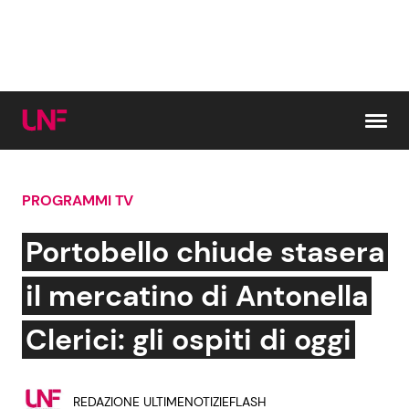
Vai al contenuto
PROGRAMMI TV
Cerca:
Portobello chiude stasera
News e Cronaca
Gossip e TV
il mercatino di Antonella
Attualità Italiana
Bellezze VIP
Clerici: gli ospiti di oggi
Dal Mondo
Coppie VIP
REDAZIONE ULTIMENOTIZIEFLASH