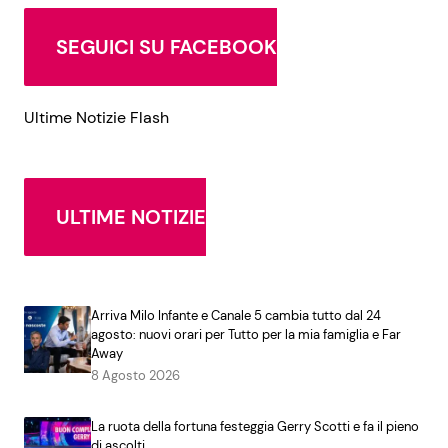
SEGUICI SU FACEBOOK
Ultime Notizie Flash
ULTIME NOTIZIE
Arriva Milo Infante e Canale 5 cambia tutto dal 24
agosto: nuovi orari per Tutto per la mia famiglia e Far
Away
8 Agosto 2026
La ruota della fortuna festeggia Gerry Scotti e fa il pieno
di ascolti