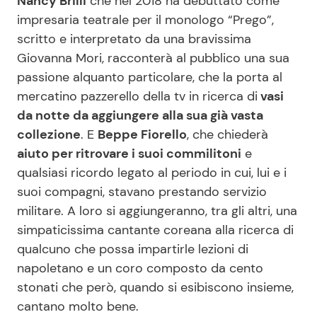
Nancy Brilli
che nel 2018 ha debuttato come
impresaria teatrale per il monologo “Prego”,
scritto e interpretato da una bravissima
Giovanna Mori, racconterà al pubblico una sua
passione alquanto particolare, che la porta al
mercatino pazzerello della tv in ricerca di
vasi
da notte da aggiungere alla sua già vasta
collezione
. E
Beppe Fiorello
, che chiederà
aiuto per ritrovare i suoi commilitoni
e
qualsiasi ricordo legato al periodo in cui, lui e i
suoi compagni, stavano prestando servizio
militare. A loro si aggiungeranno, tra gli altri, una
simpaticissima cantante coreana alla ricerca di
qualcuno che possa impartirle lezioni di
napoletano e un coro composto da cento
stonati che però, quando si esibiscono insieme,
cantano molto bene.