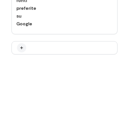
fonti
preferite
su
Google