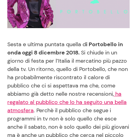
Benessere
Cucina e Ricette
Casa
Consigli di Cucina
Moda e Style
Dolci
Sesta e ultima puntata quella d
i Portobello in
onda oggi 8 dicembre 2018.
Si chiude in un
Mondo Mamma
Le Ricette in TV
giorno di festa per l’Italia il mercatino più pazzo
della tv. Un ritorno, quello di Portobello, che non
ha probabilmente riscontrato il calore di
News benessere
Primi Piatti
pubblico che ci si aspettava ma che, come
abbiamo già detto nelle nostre recensioni,
ha
Salute
Ricette Facili e Veloci
regalato al pubblico che lo ha seguito una bella
atmosfera
. Perchè il pubblico che segue i
Viaggi e Turismo
Ricette Feste
programmi in tv non è solo quello che esce
anche il sabato, non è solo quello dei più giovani
Festività
Ricette per Bambini
ma è anche un pubblico che cerca nel piccolo