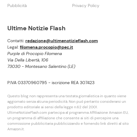
Pubblicità
Privacy Policy
Ultime Notizie Flash
Contatti:
redazione@ultimenotizieflash.com
Legal:
filomena.procopio@pec.it
Purple di Procopio Filomena
Via Della Libertà, 106
73030 - Montesano Salentino (LE)
P.IVA 03370960795 - iscrizione REA 307423
Questo blog non rappresenta una testata giornalistica in quanto viene
aggiornato senza alcuna periodicità. Non puó pertanto considerarsi un
prodotto editoriale ai sensi della legge n.62 del 2001.
UltimeNotizieFlash.com partecipa al programma Affiliazione Amazon EU,
un programma di affiliazione che consente ai siti di percepire una
commissione pubblicitaria pubblicizzando e fornendo link diretti al sito
Amazon.it.