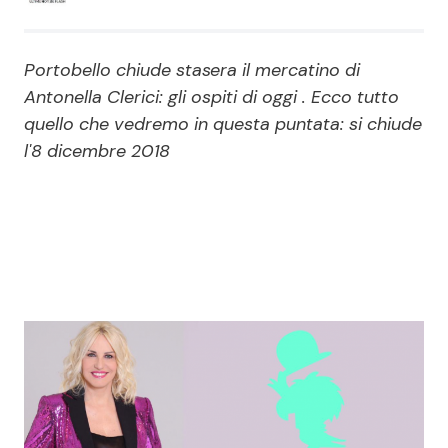
Economia
Fiction e Serie TV
Portobello chiude stasera il mercatino di
Persone Scomparse
Programmi TV
Antonella Clerici: gli ospiti di oggi . Ecco tutto
quello che vedremo in questa puntata: si chiude
Politica
Reality e Talent
l'8 dicembre 2018
Soap Opera
ShowBiz
Social News
News Cinema
News dal mondo
News Musica
News Spettacolo