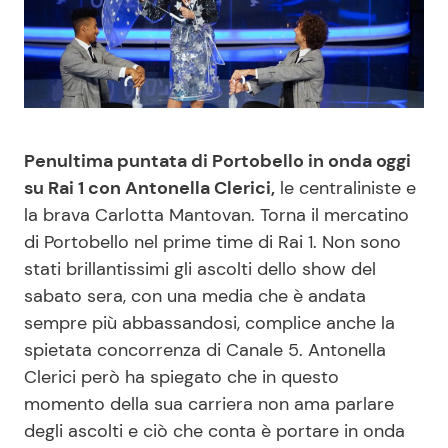
Benessere
Cucina e Ricette
Casa
Consigli di Cucina
Moda e Style
Dolci
Penultima puntata di Portobello in onda oggi
su Rai 1 con Antonella Clerici,
le centraliniste e
Mondo Mamma
Le Ricette in TV
la brava Carlotta Mantovan. Torna il mercatino
di Portobello nel prime time di Rai 1. Non sono
News benessere
Primi Piatti
stati brillantissimi gli ascolti dello show del
sabato sera, con una media che è andata
Salute
Ricette Facili e Veloci
sempre più abbassandosi, complice anche la
spietata concorrenza di Canale 5. Antonella
Viaggi e Turismo
Ricette Feste
Clerici però ha spiegato che in questo
momento della sua carriera non ama parlare
Festività
Ricette per Bambini
degli ascolti e ciò che conta è portare in onda