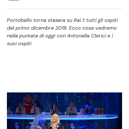
Economia
Fiction e Serie TV
Portobello torna stasera su Rai 1: tutti gli ospiti
Persone Scomparse
Programmi TV
del primo dicembre 2018. Ecco cosa vedremo
nella puntata di oggi con Antonella Clerici e i
Politica
Reality e Talent
suoi ospiti
Soap Opera
ShowBiz
Social News
News Cinema
News dal mondo
News Musica
News Spettacolo