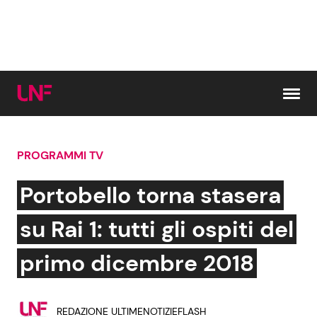
Vai al contenuto
PROGRAMMI TV
Cerca:
Portobello torna stasera
News e Cronaca
Gossip e TV
su Rai 1: tutti gli ospiti del
Attualità Italiana
Bellezze VIP
primo dicembre 2018
Dal Mondo
Coppie VIP
REDAZIONE ULTIMENOTIZIEFLASH