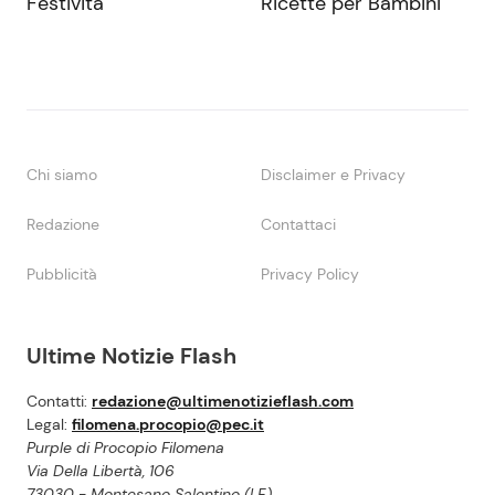
Festività
Ricette per Bambini
Chi siamo
Disclaimer e Privacy
Redazione
Contattaci
Pubblicità
Privacy Policy
Ultime Notizie Flash
Contatti:
redazione@ultimenotizieflash.com
Legal:
filomena.procopio@pec.it
Purple di Procopio Filomena
Via Della Libertà, 106
73030 - Montesano Salentino (LE)