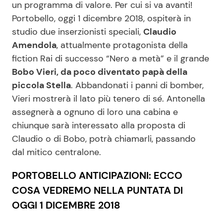
un programma di valore. Per cui si va avanti!
Portobello, oggi 1 dicembre 2018, ospiterà in
studio due inserzionisti speciali,
Claudio
Seguici
Amendola
, attualmente protagonista della
fiction Rai di successo “Nero a metà” e il grande
Bobo Vieri, da poco diventato papà della
piccola Stella
. Abbandonati i panni di bomber,
Info
Vieri mostrerà il lato più tenero di sé. Antonella
assegnerà a ognuno di loro una cabina e
Chi siamo
chiunque sarà interessato alla proposta di
Disclaimer e Privacy
Claudio o di Bobo, potrà chiamarli, passando
Redazione
dal mitico centralone.
Contattaci
PORTOBELLO ANTICIPAZIONI: ECCO
Pubblicità
COSA VEDREMO NELLA PUNTATA DI
Privacy Policy
OGGI 1 DICEMBRE 2018