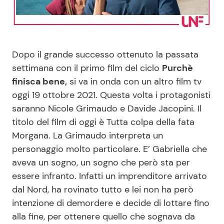
Benessere
Cucina e Ricette
Casa
Consigli di Cucina
Dopo il grande successo ottenuto la passata
settimana con il primo film del ciclo
Purchè
Moda e Style
Dolci
finisca bene,
si va in onda con un altro film tv
oggi 19 ottobre 2021. Questa volta i protagonisti
Mondo Mamma
Le Ricette in TV
saranno Nicole Grimaudo e Davide Jacopini. Il
titolo del film di oggi è Tutta colpa della fata
News benessere
Primi Piatti
Morgana. La Grimaudo interpreta un
personaggio molto particolare. E’ Gabriella che
Salute
Ricette Facili e Veloci
aveva un sogno, un sogno che però sta per
essere infranto. Infatti un imprenditore arrivato
Viaggi e Turismo
Ricette Feste
dal Nord, ha rovinato tutto e lei non ha però
intenzione di demordere e decide di lottare fino
Festività
Ricette per Bambini
alla fine, per ottenere quello che sognava da