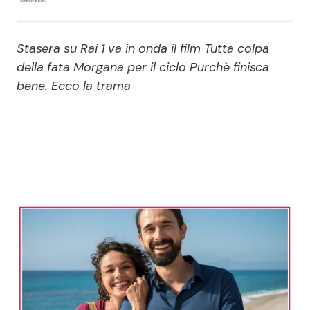
Economia
Fiction e Serie TV
Stasera su Rai 1 va in onda il film Tutta colpa
Persone Scomparse
Programmi TV
della fata Morgana per il ciclo Purchè finisca
bene. Ecco la trama
Politica
Reality e Talent
Soap Opera
ShowBiz
Social News
News Cinema
News dal mondo
News Musica
News Spettacolo