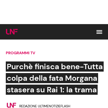
Vai al contenuto
PROGRAMMI TV
Cerca:
Purchè finisca bene-Tutta
News e Cronaca
Gossip e TV
colpa della fata Morgana
Attualità Italiana
Bellezze VIP
stasera su Rai 1: la trama
Dal Mondo
Coppie VIP
REDAZIONE ULTIMENOTIZIEFLASH