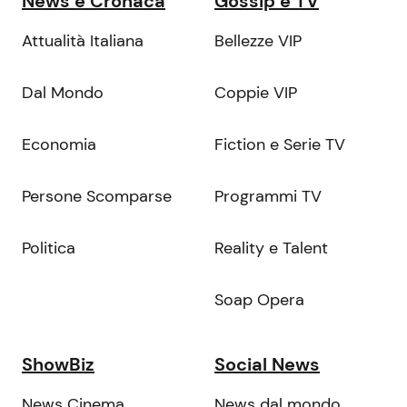
News e Cronaca
Gossip e TV
Attualità Italiana
Bellezze VIP
Dal Mondo
Coppie VIP
Economia
Fiction e Serie TV
Persone Scomparse
Programmi TV
Politica
Reality e Talent
Soap Opera
ShowBiz
Social News
News Cinema
News dal mondo