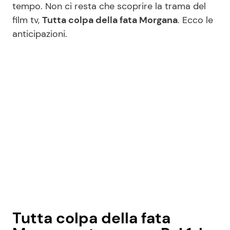
tempo. Non ci resta che scoprire la trama del
film tv,
Tutta colpa della fata Morgana
. Ecco le
anticipazioni.
Seguici
Info
Chi siamo
Disclaimer e Privacy
Redazione
Contattaci
Pubblicità
Privacy Policy
Tutta colpa della fata