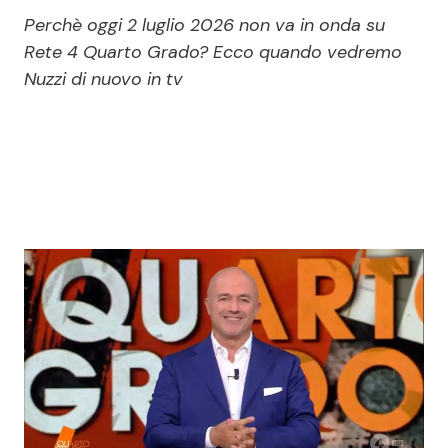
Economia
Fiction e Serie TV
Perchè oggi 2 luglio 2026 non va in onda su
Rete 4 Quarto Grado? Ecco quando vedremo
Persone Scomparse
Programmi TV
Nuzzi di nuovo in tv
Politica
Reality e Talent
Soap Opera
ShowBiz
Social News
News Cinema
News dal mondo
News Musica
News Spettacolo