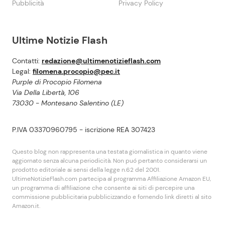
Pubblicità
Privacy Policy
Ultime Notizie Flash
Contatti:
redazione@ultimenotizieflash.com
Legal:
filomena.procopio@pec.it
Purple di Procopio Filomena
Via Della Libertà, 106
73030 - Montesano Salentino (LE)
P.IVA 03370960795 - iscrizione REA 307423
Questo blog non rappresenta una testata giornalistica in quanto viene
aggiornato senza alcuna periodicità. Non puó pertanto considerarsi un
prodotto editoriale ai sensi della legge n.62 del 2001.
UltimeNotizieFlash.com partecipa al programma Affiliazione Amazon EU,
un programma di affiliazione che consente ai siti di percepire una
commissione pubblicitaria pubblicizzando e fornendo link diretti al sito
Amazon.it.