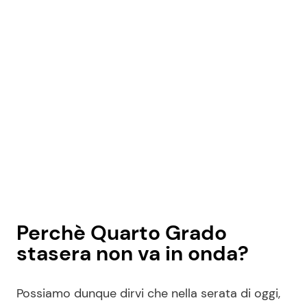
Seguici
Info
Chi siamo
Disclaimer e Privacy
Redazione
Perchè Quarto Grado
Contattaci
stasera non va in onda?
Pubblicità
Privacy Policy
Possiamo dunque dirvi che nella serata di oggi,