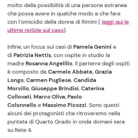
molto della possibilità di una persona estranea
che possa avere in qualche modo a che fare
con l’omicidio della donna di Rimini (
leggi qui le
ultime notizie sul caso
).
Infine, un focus sui casi di
Pamela Genini
e
di
Patrizia Nettis
, con ospite in studio la
madre
Rosanna Angelillo
. Il parterre degli ospiti
è composto da
Carmelo Abbate, Grazia
Longo
,
Carmen Pugliese
,
Candida
Morvillo
,
Giuseppe Brindisi
,
Caterina
Collovati
,
Marco Oliva
,
Paolo
Colonnello
e
Massimo Picozzi
. Sono questi
alcuni dei protagonisti che ritroveremo nella
puntata di Quarto Grado in onda domani sera
su Rete 4.