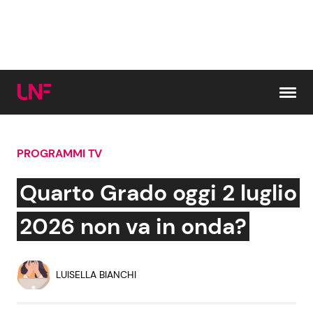
Vai al contenuto
PROGRAMMI TV
Cerca:
Quarto Grado oggi 2 luglio
News e Cronaca
Gossip e TV
2026 non va in onda?
Attualità Italiana
Bellezze VIP
LUISELLA BIANCHI
Dal Mondo
Coppie VIP