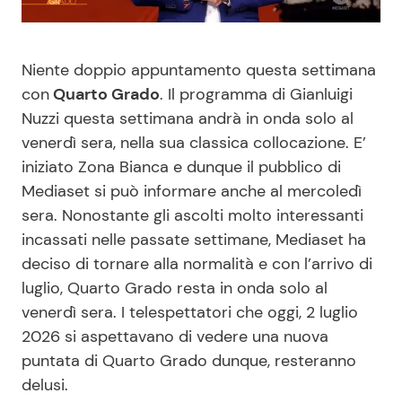
Benessere
Cucina e Ricette
Niente doppio appuntamento questa settimana
Casa
Consigli di Cucina
con
Quarto Grado
. Il programma di Gianluigi
Nuzzi questa settimana andrà in onda solo al
Moda e Style
Dolci
venerdì sera, nella sua classica collocazione. E’
iniziato Zona Bianca e dunque il pubblico di
Mondo Mamma
Le Ricette in TV
Mediaset si può informare anche al mercoledì
sera. Nonostante gli ascolti molto interessanti
News benessere
Primi Piatti
incassati nelle passate settimane, Mediaset ha
deciso di tornare alla normalità e con l’arrivo di
Salute
Ricette Facili e Veloci
luglio, Quarto Grado resta in onda solo al
venerdì sera. I telespettatori che oggi, 2 luglio
Viaggi e Turismo
Ricette Feste
2026 si aspettavano di vedere una nuova
puntata di Quarto Grado dunque, resteranno
Festività
Ricette per Bambini
delusi.