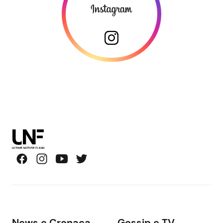
News e Cronaca
Gossip e TV