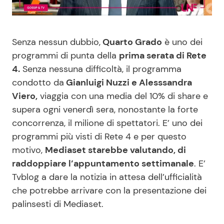
Benessere
Cucina e Ricette
Casa
Consigli di Cucina
Senza nessun dubbio,
Quarto Grado
è uno dei
programmi di punta della
prima serata di Rete
4.
Senza nessuna difficoltà, il programma
Moda e Style
Dolci
condotto da
Gianluigi Nuzzi e Alesssandra
Viero,
viaggia con una media del 10% di share e
Mondo Mamma
Le Ricette in TV
supera ogni venerdì sera, nonostante la forte
concorrenza, il milione di spettatori. E’ uno dei
News benessere
Primi Piatti
programmi più visti di Rete 4 e per questo
motivo,
Mediaset starebbe valutando, di
Salute
Ricette Facili e Veloci
raddoppiare l’appuntamento settimanale
. E’
Tvblog a dare la notizia in attesa dell’ufficialità
Viaggi e Turismo
Ricette Feste
che potrebbe arrivare con la presentazione dei
palinsesti di Mediaset.
Festività
Ricette per Bambini