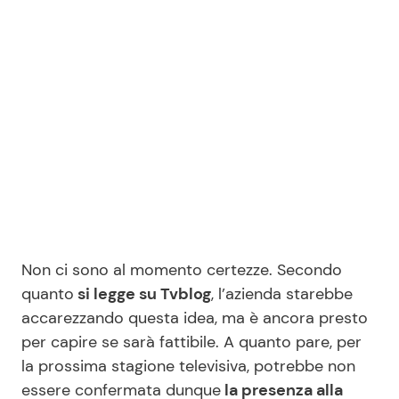
Seguici
Info
Chi siamo
Disclaimer e Privacy
Redazione
Non ci sono al momento certezze. Secondo
quanto
si legge su Tvblog
, l’azienda starebbe
Contattaci
accarezzando questa idea, ma è ancora presto
Pubblicità
per capire se sarà fattibile. A quanto pare, per
Privacy Policy
la prossima stagione televisiva, potrebbe non
essere confermata dunque
la presenza alla