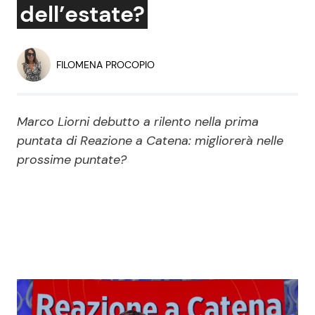
dell’estate?
Economia
Fiction e Serie TV
Persone Scomparse
Programmi TV
FILOMENA PROCOPIO
Politica
Reality e Talent
Marco Liorni debutto a rilento nella prima
Soap Opera
puntata di Reazione a Catena: migliorerà nelle
prossime puntate?
ShowBiz
Social News
News Cinema
News dal mondo
News Musica
News Spettacolo