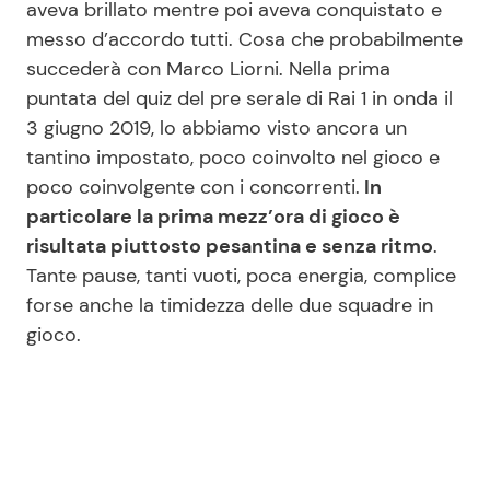
aveva brillato mentre poi aveva conquistato e
messo d’accordo tutti. Cosa che probabilmente
succederà con Marco Liorni. Nella prima
Seguici
puntata del quiz del pre serale di Rai 1 in onda il
3 giugno 2019, lo abbiamo visto ancora un
tantino impostato, poco coinvolto nel gioco e
poco coinvolgente con i concorrenti.
In
Info
particolare la prima mezz’ora di gioco è
risultata piuttosto pesantina e senza ritmo
.
Chi siamo
Tante pause, tanti vuoti, poca energia, complice
Disclaimer e Privacy
forse anche la timidezza delle due squadre in
Redazione
gioco.
Contattaci
Pubblicità
Privacy Policy