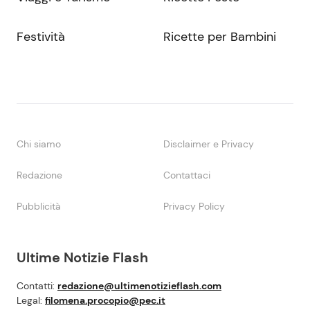
Festività
Ricette per Bambini
Chi siamo
Disclaimer e Privacy
Redazione
Contattaci
Pubblicità
Privacy Policy
Ultime Notizie Flash
Contatti:
redazione@ultimenotizieflash.com
Legal:
filomena.procopio@pec.it