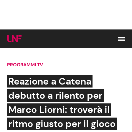
Vai al contenuto
PROGRAMMI TV
Cerca:
Reazione a Catena
News e Cronaca
Gossip e TV
debutto a rilento per
Attualità Italiana
Bellezze VIP
Marco Liorni: troverà il
Dal Mondo
Coppie VIP
ritmo giusto per il gioco