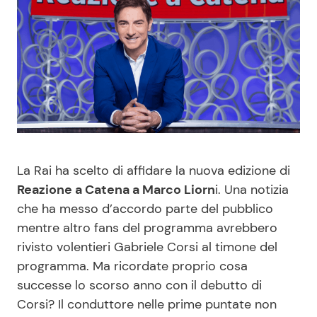
Benessere
Cucina e Ricette
Casa
Consigli di Cucina
Moda e Style
Dolci
Mondo Mamma
Le Ricette in TV
La Rai ha scelto di affidare la nuova edizione di
News benessere
Primi Piatti
Reazione a Catena a Marco Liorn
i. Una notizia
che ha messo d’accordo parte del pubblico
Salute
Ricette Facili e Veloci
mentre altro fans del programma avrebbero
rivisto volentieri Gabriele Corsi al timone del
Viaggi e Turismo
Ricette Feste
programma. Ma ricordate proprio cosa
successe lo scorso anno con il debutto di
Festività
Ricette per Bambini
Corsi? Il conduttore nelle prime puntate non