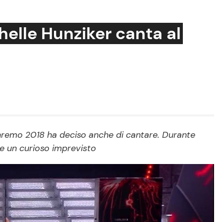
elle Hunziker canta al
Cucina e Ricette
Consigli di Cucina
Dolci
Le Ricette in TV
Sanremo 2018 ha deciso anche di cantare. Durante
re un curioso imprevisto
Primi Piatti
Ricette Facili e Veloci
Ricette Feste
Ricette per Bambini