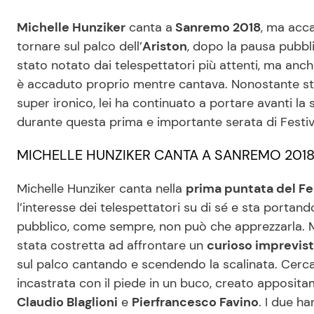
Michelle Hunziker
canta a
Sanremo 2018
, ma acca
tornare sul palco dell’
Ariston
, dopo la pausa pubbli
stato notato dai telespettatori più attenti, ma anche
è accaduto proprio mentre cantava. Nonostante st
super ironico, lei ha continuato a portare avanti la
durante questa prima e importante serata di Festiv
MICHELLE HUNZIKER CANTA A SANREMO 2018
Michelle Hunziker canta nella
prima puntata del Fe
l’interesse dei telespettatori su di sé e sta portand
pubblico, come sempre, non può che apprezzarla. Ma
stata costretta ad affrontare un
curioso imprevis
sul palco cantando e scendendo la scalinata. Cerca
incastrata con il piede in un buco, creato apposita
Claudio Blaglioni
e
Pierfrancesco Favino
. I due ha