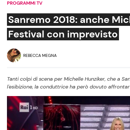
PROGRAMMI TV
Soap Opera
Sanremo 2018: anche Mich
Festival con imprevisto
Social News
Benessere
News dal mondo
Casa
REBECCA MEGNA
Moda e Style
Mondo Mamma
Tanti colpi di scena per Michelle Hunziker, che a 
l'esibizione, la conduttrice ha però dovuto affronta
News benessere
Salute
Viaggi e Turismo
Festività