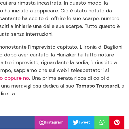
in cui era rimasta incastrata. In questo modo, la
o ha iniziato a zoppicare. Ciò è stato notato da
 cantante ha scelto di offrire le sue scarpe, numero
citi a infilarle una delle sue scarpe. Tutto questo è
ata senza interruzioni.
 nonostante l’imprevisto capitato. L’ironia di Baglioni
o dopo aver cantato, la Hunziker ha fatto notare
tro imprevisto, riguardante la sedia, è riuscito a
tempo, sappiamo che sul web i telespettatori si
tto oppure no
. Una prima serata ricca di colpi di
e una meravigliosa dedica al suo
Tomaso Trussardi
, a
iretta.
Instagram
Tweet