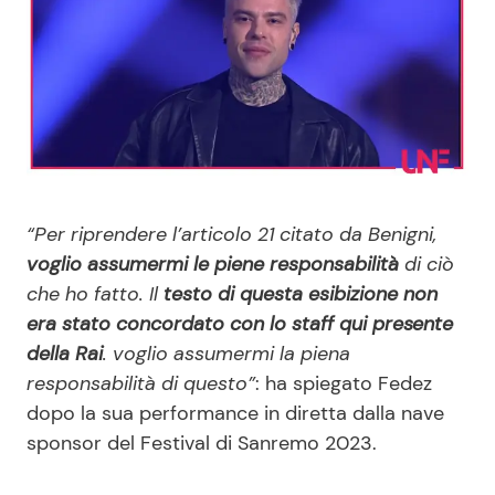
Benessere
Cucina e Ricette
Casa
Consigli di Cucina
Moda e Style
Dolci
Mondo Mamma
Le Ricette in TV
“Per riprendere l’articolo 21 citato da Benigni,
voglio assumermi le piene responsabilità
di ciò
News benessere
Primi Piatti
che ho fatto. Il
testo di questa esibizione non
era stato concordato con lo staff qui presente
Salute
Ricette Facili e Veloci
della Rai
. voglio assumermi la piena
responsabilità di questo”
: ha spiegato Fedez
Viaggi e Turismo
Ricette Feste
dopo la sua performance in diretta dalla nave
sponsor del Festival di Sanremo 2023.
Festività
Ricette per Bambini