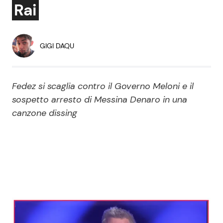
Rai
Economia
Fiction e Serie TV
Persone Scomparse
Programmi TV
GIGI DAQU
Politica
Reality e Talent
Fedez si scaglia contro il Governo Meloni e il
Soap Opera
sospetto arresto di Messina Denaro in una
canzone dissing
ShowBiz
Social News
News Cinema
News dal mondo
News Musica
News Spettacolo