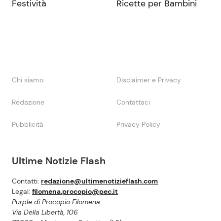
Festività
Ricette per Bambini
Chi siamo
Disclaimer e Privacy
Redazione
Contattaci
Pubblicità
Privacy Policy
Ultime Notizie Flash
Contatti:
redazione@ultimenotizieflash.com
Legal:
filomena.procopio@pec.it
Purple di Procopio Filomena
Via Della Libertà, 106