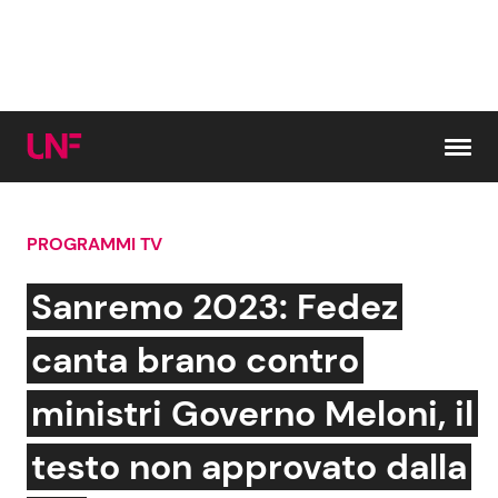
Vai al contenuto
PROGRAMMI TV
Cerca:
Sanremo 2023: Fedez
News e Cronaca
Gossip e TV
canta brano contro
Attualità Italiana
Bellezze VIP
ministri Governo Meloni, il
Dal Mondo
Coppie VIP
testo non approvato dalla