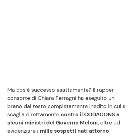
Seguici
Info
Chi siamo
Disclaimer e Privacy
Ma cos’è successo esattamente? Il rapper
Redazione
consorte di Chiara Ferragni ha eseguito un
Contattaci
brano dal testo completamente inedito in cui si
Pubblicità
scaglia direttamente
contro il CODACONS e
alcuni ministri del Governo Meloni,
oltre ad
Privacy Policy
evidenziare i
mille sospetti nati attorno