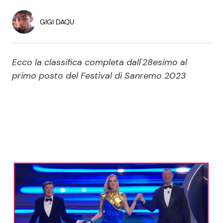
Economia
Fiction e Serie TV
GIGI DAQU
Persone Scomparse
Programmi TV
Ecco la classifica completa dall'28esimo al
Politica
Reality e Talent
primo posto del Festival di Sanremo 2023
Soap Opera
ShowBiz
Social News
News Cinema
News dal mondo
News Musica
News Spettacolo