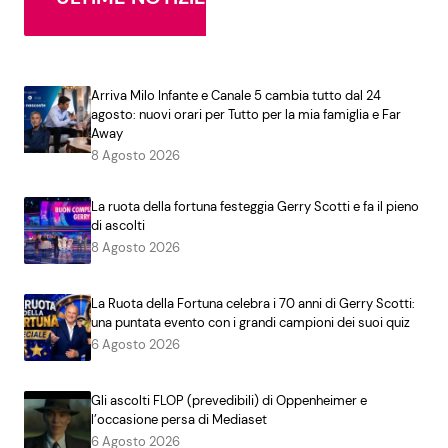
Arriva Milo Infante e Canale 5 cambia tutto dal 24
agosto: nuovi orari per Tutto per la mia famiglia e Far
Away
8 Agosto 2026
La ruota della fortuna festeggia Gerry Scotti e fa il pieno
di ascolti
8 Agosto 2026
La Ruota della Fortuna celebra i 70 anni di Gerry Scotti:
una puntata evento con i grandi campioni dei suoi quiz
6 Agosto 2026
Gli ascolti FLOP (prevedibili) di Oppenheimer e
l’occasione persa di Mediaset
6 Agosto 2026