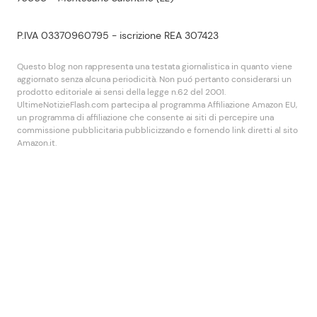
P.IVA 03370960795 - iscrizione REA 307423
Questo blog non rappresenta una testata giornalistica in quanto viene
aggiornato senza alcuna periodicità. Non puó pertanto considerarsi un
prodotto editoriale ai sensi della legge n.62 del 2001.
UltimeNotizieFlash.com partecipa al programma Affiliazione Amazon EU,
un programma di affiliazione che consente ai siti di percepire una
commissione pubblicitaria pubblicizzando e fornendo link diretti al sito
Amazon.it.