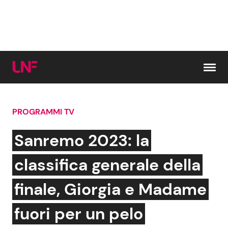
Vai al contenuto
PROGRAMMI TV
Cerca:
Sanremo 2023: la
News e Cronaca
Gossip e TV
classifica generale della
Attualità Italiana
Bellezze VIP
finale, Giorgia e Madame
Dal Mondo
Coppie VIP
fuori per un pelo