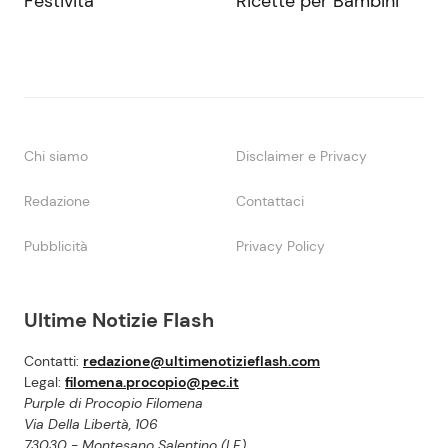
Festività
Ricette per Bambini
Chi siamo
Disclaimer e Privacy
Redazione
Contattaci
Pubblicità
Privacy Policy
Ultime Notizie Flash
Contatti:
redazione@ultimenotizieflash.com
Legal:
filomena.procopio@pec.it
Purple di Procopio Filomena
Via Della Libertà, 106
73030 - Montesano Salentino (LE)