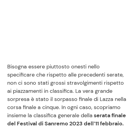
Seguici
Info
Bisogna essere piuttosto onesti nello
Chi siamo
specificare che rispetto alle precedenti serate,
Disclaimer e Privacy
non ci sono stati grossi stravolgimenti rispetto
Redazione
ai piazzamenti in classifica. La vera grande
sorpresa è stato il sorpasso finale di Lazza nella
Contattaci
corsa finale a cinque. In ogni caso, scopriamo
Pubblicità
insieme la classifica generale della
serata finale
Privacy Policy
del Festival di Sanremo 2023 dell’11 febbraio.