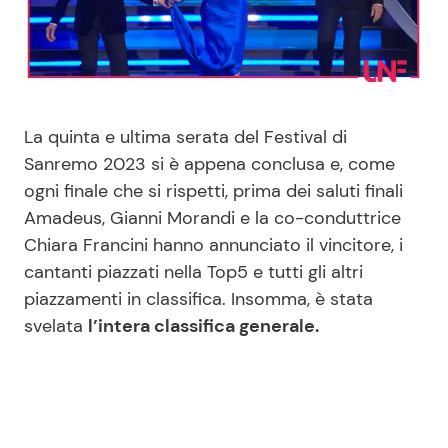
Benessere
Cucina e Ricette
Casa
Consigli di Cucina
La quinta e ultima serata del Festival di
Moda e Style
Dolci
Sanremo 2023 si è appena conclusa e, come
ogni finale che si rispetti, prima dei saluti finali
Mondo Mamma
Le Ricette in TV
Amadeus, Gianni Morandi e la co-conduttrice
Chiara Francini hanno annunciato il vincitore, i
News benessere
Primi Piatti
cantanti piazzati nella Top5 e tutti gli altri
piazzamenti in classifica. Insomma, è stata
Salute
Ricette Facili e Veloci
svelata
l’intera classifica generale.
Viaggi e Turismo
Ricette Feste
Festività
Ricette per Bambini