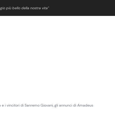
gio più bello della nostra vita”
ShowBiz
News Cinema
News Musica
News Spettacolo
a e i vincitori di Sanremo Giovani, gli annunci di Amadeus