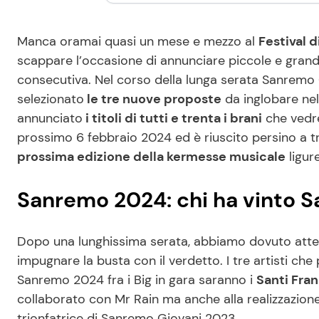
Manca oramai quasi un mese e mezzo al
Festival 
scappare l’occasione di annunciare piccole e grandi
consecutiva. Nel corso della lunga serata Sanremo 
selezionato
le tre nuove proposte
da inglobare nel 
annunciato
i titoli di tutti e trenta i brani
che vedre
prossimo 6 febbraio 2024 ed è riuscito persino a 
prossima edizione della kermesse musicale
ligur
Sanremo 2024: chi ha vinto 
Dopo una lunghissima serata, abbiamo dovuto atte
impugnare la busta con il verdetto. I tre artisti c
Sanremo 2024 fra i Big in gara saranno i
Santi Fran
collaborato con Mr Rain ma anche alla realizzazione 
trionfatrice di Sanremo Giovani 2023.