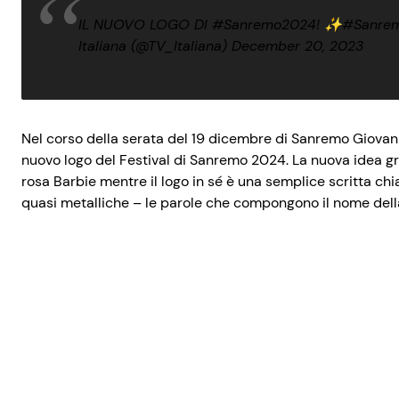
IL NUOVO LOGO DI
#Sanremo2024
! ✨
#Sanrem
Italiana (@TV_Italiana)
December 20, 2023
Nel corso della serata del 19 dicembre di Sanremo Giovan
nuovo logo del Festival di Sanremo 2024. La nuova idea gra
rosa Barbie mentre il logo in sé è una semplice scritta chi
quasi metalliche – le parole che compongono il nome del