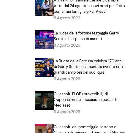
Arriva Milo Infante e Canale 5 cambia
tutto dal 24 agosto: nuovi orari per Tutto
per la mia famiglia e Far Away
8 Agosto 2026
La ruota della fortuna festeggia Gerry
Scotti e fa il pieno di ascolti
8 Agosto 2026
La Ruota della Fortuna celebra i 70 anni
di Gerry Scotti: una puntata evento con i
grandi campioni dei suoi quiz
6 Agosto 2026
Gli ascolti FLOP (prevedibili) di
Oppenheimer e l’occasione persa di
Mediaset
6 Agosto 2026
Gli ascolti del pomeriggio: le soap di
Canale 5 dominano ad agosto, la Moreno