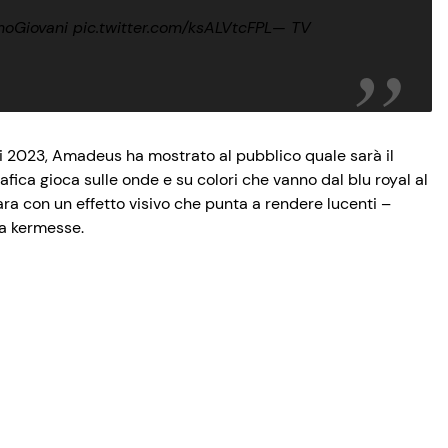
oGiovani
pic.twitter.com/ksALVtcFPL
— TV
i 2023, Amadeus ha mostrato al pubblico quale sarà il
fica gioca sulle onde e su colori che vanno dal blu royal al
ara con un effetto visivo che punta a rendere lucenti –
la kermesse.