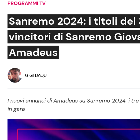
PROGRAMMI TV
Soap Opera
Sanremo 2024: i titoli dei 
vincitori di Sanremo Giova
Social News
Benessere
Amadeus
News dal mondo
Casa
Moda e Style
GIGI DAQU
Mondo Mamma
News benessere
I nuovi annunci di Amadeus su Sanremo 2024: i tre Gio
Salute
in gara
Viaggi e Turismo
Festività