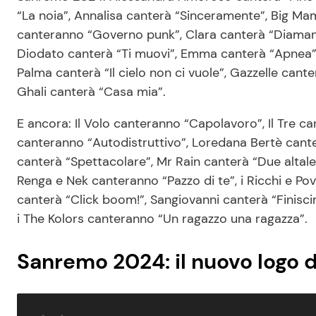
“La noia”, Annalisa canterà “Sinceramente”, Big Ma
canteranno “Governo punk”, Clara canterà “Diamant
Diodato canterà “Ti muovi”, Emma canterà “Apnea”,
Palma canterà “Il cielo non ci vuole”, Gazzelle canter
Ghali canterà “Casa mia”.
E ancora: Il Volo canteranno “Capolavoro”, Il Tre can
canteranno “Autodistruttivo”, Loredana Bertè cant
canterà “Spettacolare”, Mr Rain canterà “Due alta
Renga e Nek canteranno “Pazzo di te”, i Ricchi e Pov
canterà “Click boom!”, Sangiovanni canterà “Finisci
i The Kolors canteranno “Un ragazzo una ragazza”.
Sanremo 2024: il nuovo logo 