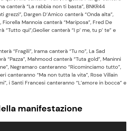
ma canterà “La rabbia non ti basta”, BNKR44
i grezzi”, Dargen D’Amico canterà “Onda alta”,
 Fiorella Mannoia canterà “Mariposa”, Fred De
à “Tutto qui”,Geolier canterà “I p’ me, tu p’ te” e
terà “Fragili”, Irama canterà “Tu no”, La Sad
erà “Pazza”, Mahmood canterà “Tuta gold”, Maninni
lene”, Negramaro canteranno “Ricominciamo tutto”,
eri canteranno “Ma non tutta la vita”, Rose Villain
mi”, i Santi Francesi canteranno “L’amore in bocca” e
della manifestazione