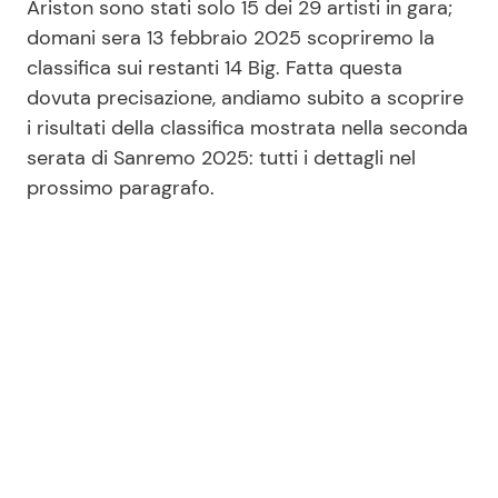
Ariston sono stati solo 15 dei 29 artisti in gara;
domani sera 13 febbraio 2025 scopriremo la
classifica sui restanti 14 Big. Fatta questa
Seguici
dovuta precisazione, andiamo subito a scoprire
i risultati della classifica mostrata nella seconda
serata di Sanremo 2025: tutti i dettagli nel
prossimo paragrafo.
Info
Chi siamo
Disclaimer e Privacy
Redazione
Contattaci
Pubblicità
Privacy Policy