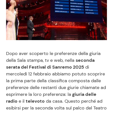
Benessere
Cucina e Ricette
Casa
Consigli di Cucina
Moda e Style
Dolci
Mondo Mamma
Le Ricette in TV
Dopo aver scoperto le preferenze della giuria
della Sala stampa, tv e web, nella
seconda
News benessere
Primi Piatti
serata del Festival di Sanremo 2025
di
mercoledì 12 febbraio abbiamo potuto scoprire
Salute
Ricette Facili e Veloci
la prima parte della classifica composta dalle
preferenze delle restanti due giurie chiamate ad
Viaggi e Turismo
Ricette Feste
esprimere la loro preferenza: la
giuria delle
radio
e il
televoto
da casa. Questo perché ad
Festività
Ricette per Bambini
esibirsi per la seconda volta sul palco del Teatro