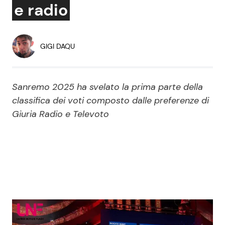
e radio
Economia
Fiction e Serie TV
Persone Scomparse
Programmi TV
GIGI DAQU
Politica
Reality e Talent
Sanremo 2025 ha svelato la prima parte della
Soap Opera
classifica dei voti composto dalle preferenze di
Giuria Radio e Televoto
ShowBiz
Social News
News Cinema
News dal mondo
News Musica
News Spettacolo