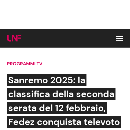
Vai al contenuto
PROGRAMMI TV
Cerca:
Sanremo 2025: la
News e Cronaca
Gossip e TV
classifica della seconda
Attualità Italiana
Bellezze VIP
serata del 12 febbraio,
Dal Mondo
Coppie VIP
Fedez conquista televoto