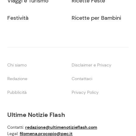
Viaggi e Turismo
Ricette Feste
Festività
Ricette per Bambini
Chi siamo
Disclaimer e Privacy
Redazione
Contattaci
Pubblicità
Privacy Policy
Ultime Notizie Flash
Contatti:
redazione@ultimenotizieflash.com
Legal:
filomena.procopio@pec.it