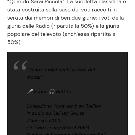
“Quando Sarai Piccola”. La suddetta classifica è
stata costruita sulla base dei voti raccolti in
serata dai membri di ben due giurie: i voti della
giuria delle Radio (ripartita la 50%) e la giuria
popolare del televoto (anch’essa ripartita al
50%).
“Dentro i miei occhi guerra dei
mondi”
🎤 Fedez 🎧 Battito
L’esibizione integrale è su RaiPlay
In audio su RaiPlay Sound
#Sanremo2025
pic.twitter.com/yO7czLZbkG
—
Festival di Sanremo (@SanremoRai)