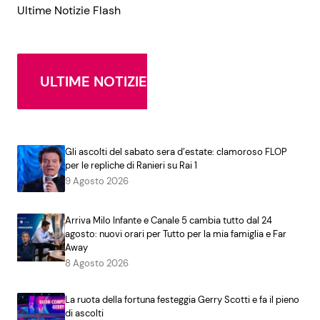
Ultime Notizie Flash
ULTIME NOTIZIE
Gli ascolti del sabato sera d’estate: clamoroso FLOP
per le repliche di Ranieri su Rai 1
9 Agosto 2026
Arriva Milo Infante e Canale 5 cambia tutto dal 24
agosto: nuovi orari per Tutto per la mia famiglia e Far
Away
8 Agosto 2026
La ruota della fortuna festeggia Gerry Scotti e fa il pieno
di ascolti