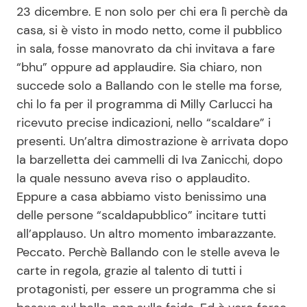
23 dicembre. E non solo per chi era lì perchè da
casa, si è visto in modo netto, come il pubblico
in sala, fosse manovrato da chi invitava a fare
Seguici
“bhu” oppure ad applaudire. Sia chiaro, non
succede solo a Ballando con le stelle ma forse,
chi lo fa per il programma di Milly Carlucci ha
ricevuto precise indicazioni, nello “scaldare” i
Info
presenti. Un’altra dimostrazione è arrivata dopo
Chi siamo
la barzelletta dei cammelli di Iva Zanicchi, dopo
la quale nessuno aveva riso o applaudito.
Disclaimer e Privacy
Eppure a casa abbiamo visto benissimo una
Redazione
delle persone “scaldapubblico” incitare tutti
Contattaci
all’applauso. Un altro momento imbarazzante.
Peccato. Perchè Ballando con le stelle aveva le
Pubblicità
carte in regola, grazie al talento di tutti i
Privacy Policy
protagonisti, per essere un programma che si