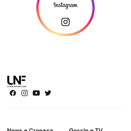
News e Cronaca
Gossip e TV