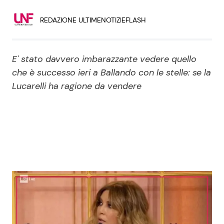
Economia
Fiction e Serie TV
REDAZIONE ULTIMENOTIZIEFLASH
Persone Scomparse
Programmi TV
E' stato davvero imbarazzante vedere quello
Politica
Reality e Talent
che è successo ieri a Ballando con le stelle: se la
Lucarelli ha ragione da vendere
Soap Opera
ShowBiz
Social News
News Cinema
News dal mondo
News Musica
News Spettacolo