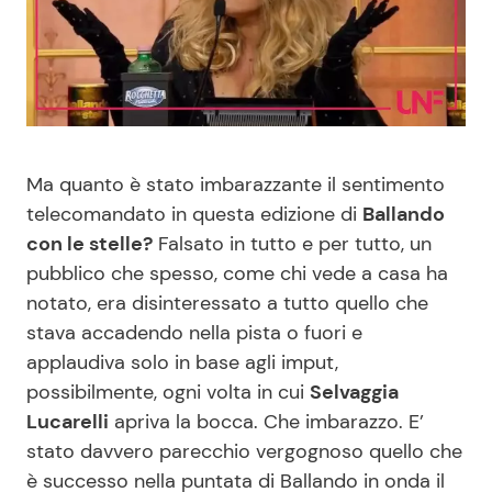
Benessere
Cucina e Ricette
Casa
Consigli di Cucina
Moda e Style
Dolci
Ma quanto è stato imbarazzante il sentimento
telecomandato in questa edizione di
Ballando
Mondo Mamma
Le Ricette in TV
con le stelle?
Falsato in tutto e per tutto, un
pubblico che spesso, come chi vede a casa ha
News benessere
Primi Piatti
notato, era disinteressato a tutto quello che
stava accadendo nella pista o fuori e
Salute
Ricette Facili e Veloci
applaudiva solo in base agli imput,
possibilmente, ogni volta in cui
Selvaggia
Viaggi e Turismo
Ricette Feste
Lucarelli
apriva la bocca. Che imbarazzo. E’
stato davvero parecchio vergognoso quello che
Festività
Ricette per Bambini
è successo nella puntata di Ballando in onda il