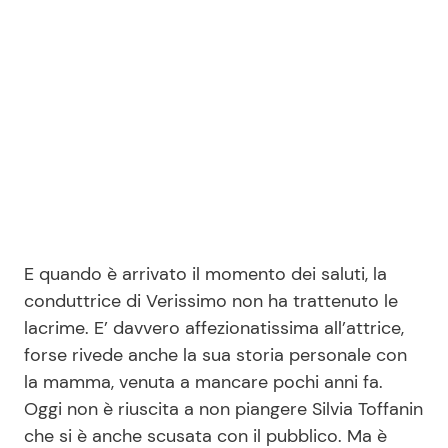
Seguici
Info
Chi siamo
Disclaimer e Privacy
E quando è arrivato il momento dei saluti, la
Redazione
conduttrice di Verissimo non ha trattenuto le
lacrime. E’ davvero affezionatissima all’attrice,
Contattaci
forse rivede anche la sua storia personale con
Pubblicità
la mamma, venuta a mancare pochi anni fa.
Privacy Policy
Oggi non è riuscita a non piangere Silvia Toffanin
che si è anche scusata con il pubblico. Ma è