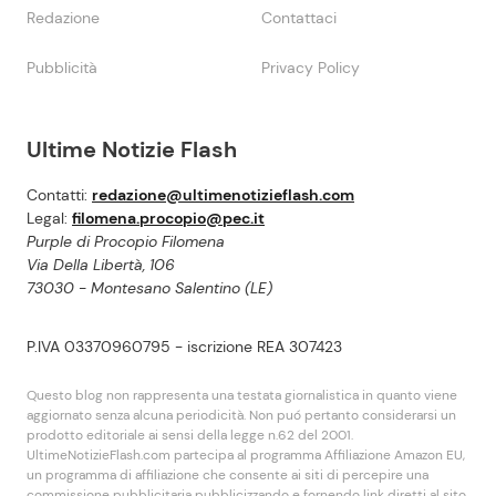
Redazione
Contattaci
Pubblicità
Privacy Policy
Ultime Notizie Flash
Contatti:
redazione@ultimenotizieflash.com
Legal:
filomena.procopio@pec.it
Purple di Procopio Filomena
Via Della Libertà, 106
73030 - Montesano Salentino (LE)
P.IVA 03370960795 - iscrizione REA 307423
Questo blog non rappresenta una testata giornalistica in quanto viene
aggiornato senza alcuna periodicità. Non puó pertanto considerarsi un
prodotto editoriale ai sensi della legge n.62 del 2001.
UltimeNotizieFlash.com partecipa al programma Affiliazione Amazon EU,
un programma di affiliazione che consente ai siti di percepire una
commissione pubblicitaria pubblicizzando e fornendo link diretti al sito