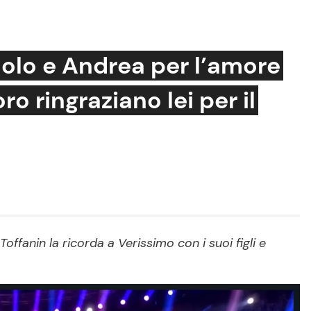
Paolo e Andrea per l’amore
ro ringraziano lei per il
Cucina e Ricette
Consigli di Cucina
Dolci
Le Ricette in TV
Primi Piatti
Ricette Facili e Veloci
Toffanin la ricorda a Verissimo con i suoi figli e
Ricette Feste
Ricette per Bambini