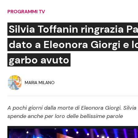
Soap Opera
PROGRAMMI TV
Silvia Toffanin ringrazia 
dato a Eleonora Giorgi e lo
Social News
Benessere
garbo avuto
News dal mondo
Casa
Moda e Style
Mondo Mamma
MARIA MILANO
News benessere
Salute
A pochi giorni dalla morte di Eleonora Giorgi. Silvia 
Viaggi e Turismo
spende anche per loro delle bellissime parole
Festività