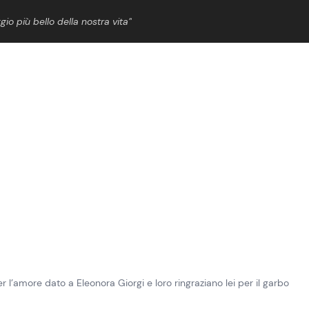
gio più bello della nostra vita”
ShowBiz
News Cinema
News Musica
News Spettacolo
r l’amore dato a Eleonora Giorgi e loro ringraziano lei per il garbo