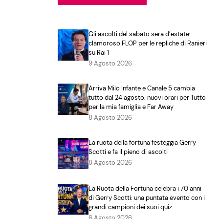
Gli ascolti del sabato sera d’estate:
clamoroso FLOP per le repliche di Ranieri
su Rai 1
9 Agosto 2026
Arriva Milo Infante e Canale 5 cambia
tutto dal 24 agosto: nuovi orari per Tutto
per la mia famiglia e Far Away
8 Agosto 2026
La ruota della fortuna festeggia Gerry
Scotti e fa il pieno di ascolti
8 Agosto 2026
La Ruota della Fortuna celebra i 70 anni
di Gerry Scotti: una puntata evento con i
grandi campioni dei suoi quiz
6 Agosto 2026