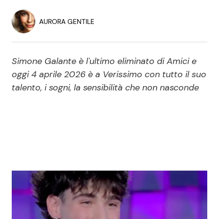
Economia
Fiction e Serie TV
AURORA GENTILE
Persone Scomparse
Programmi TV
Simone Galante è l'ultimo eliminato di Amici e
Politica
Reality e Talent
oggi 4 aprile 2026 è a Verissimo con tutto il suo
talento, i sogni, la sensibilità che non nasconde
Soap Opera
ShowBiz
Social News
News Cinema
News dal mondo
News Musica
News Spettacolo