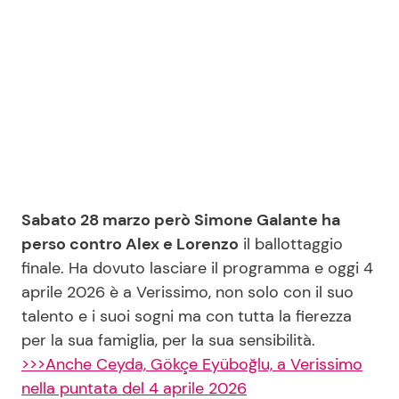
Seguici
Info
Chi siamo
Sabato 28 marzo però Simone Galante ha
Disclaimer e Privacy
perso contro Alex e Lorenzo
il ballottaggio
Redazione
finale. Ha dovuto lasciare il programma e oggi 4
aprile 2026 è a Verissimo, non solo con il suo
Contattaci
talento e i suoi sogni ma con tutta la fierezza
Pubblicità
per la sua famiglia, per la sua sensibilità.
Privacy Policy
>>>Anche Ceyda, Gökçe Eyüboğlu, a Verissimo
nella puntata del 4 aprile 2026