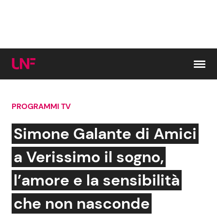
Vai al contenuto
PROGRAMMI TV
Cerca:
Simone Galante di Amici
News e Cronaca
Gossip e TV
a Verissimo il sogno,
Attualità Italiana
Bellezze VIP
l’amore e la sensibilità
Dal Mondo
Coppie VIP
che non nasconde