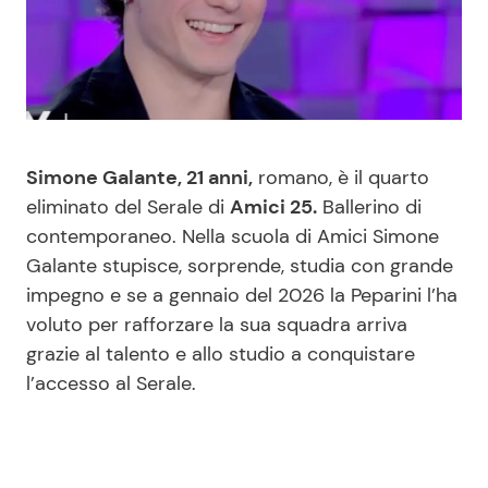
Benessere
Cucina e Ricette
Casa
Consigli di Cucina
Moda e Style
Dolci
Simone Galante, 21 anni,
romano, è il quarto
eliminato del Serale di
Amici 25.
Ballerino di
Mondo Mamma
Le Ricette in TV
contemporaneo. Nella scuola di Amici Simone
Galante stupisce, sorprende, studia con grande
News benessere
Primi Piatti
impegno e se a gennaio del 2026 la Peparini l’ha
voluto per rafforzare la sua squadra arriva
Salute
Ricette Facili e Veloci
grazie al talento e allo studio a conquistare
l’accesso al Serale.
Viaggi e Turismo
Ricette Feste
Festività
Ricette per Bambini