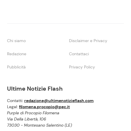
Chi siamo
Disclaimer e Privacy
Redazione
Contattaci
Pubblicità
Privacy Policy
Ultime Notizie Flash
Contatti:
redazione@ultimenotizieflash.com
Legal:
filomena.procopio@pec.it
Purple di Procopio Filomena
Via Della Libertà, 106
73030 - Montesano Salentino (LE)