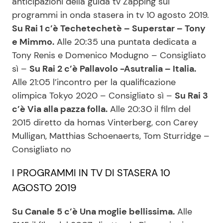
anticipazioni della guida tv Zapping sui
programmi in onda stasera in tv 10 agosto 2019.
Su Rai 1 c’è Techetechetè – Superstar – Tony
Seguici
e Mimmo.
Alle 20:35 una puntata dedicata a
Tony Renis e Domenico Modugno – Consigliato
sì –
Su Rai 2 c’è Pallavolo -Asutralia – Italia.
Alle 21:05 l’incontro per la qualificazione
Info
olimpica Tokyo 2020 – Consigliato sì –
Su Rai 3
c’è Via alla pazza folla.
Alle 20:30 il film del
Chi siamo
2015 diretto da homas Vinterberg, con Carey
Disclaimer e Privacy
Mulligan, Matthias Schoenaerts, Tom Sturridge –
Redazione
Consigliato no
Contattaci
I PROGRAMMI IN TV DI STASERA 10
Pubblicità
AGOSTO 2019
Privacy Policy
Su Canale 5 c’è Una moglie bellissima.
Alle