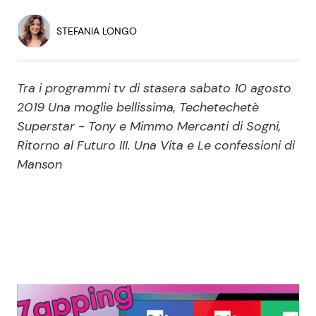
Economia
Fiction e Serie TV
STEFANIA LONGO
Persone Scomparse
Programmi TV
Tra i programmi tv di stasera sabato 10 agosto
Politica
Reality e Talent
2019 Una moglie bellissima, Techetechetè
Superstar - Tony e Mimmo Mercanti di Sogni,
Soap Opera
Ritorno al Futuro III. Una Vita e Le confessioni di
Manson
ShowBiz
Social News
News Cinema
News dal mondo
News Musica
News Spettacolo