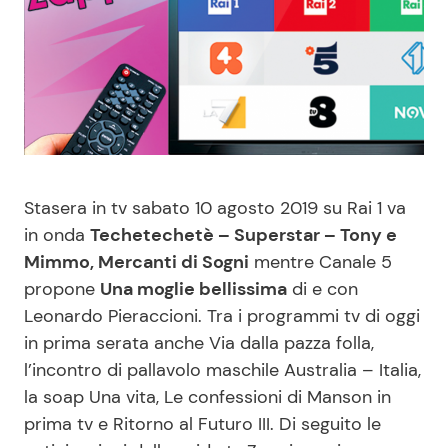
Benessere
Cucina e Ricette
Casa
Consigli di Cucina
Moda e Style
Dolci
Mondo Mamma
Le Ricette in TV
Stasera in tv sabato 10 agosto 2019 su Rai 1 va
in onda
Techetechetè – Superstar – Tony e
News benessere
Primi Piatti
Mimmo, Mercanti di Sogni
mentre Canale 5
propone
Una moglie bellissima
di e con
Salute
Ricette Facili e Veloci
Leonardo Pieraccioni. Tra i programmi tv di oggi
in prima serata anche Via dalla pazza folla,
Viaggi e Turismo
Ricette Feste
l’incontro di pallavolo maschile Australia – Italia,
la soap Una vita, Le confessioni di Manson in
prima tv e Ritorno al Futuro III. Di seguito le
Festività
Ricette per Bambini