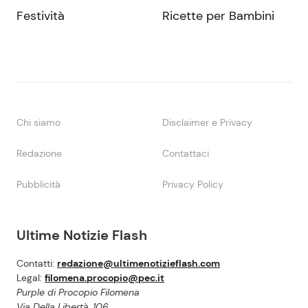
Festività
Ricette per Bambini
Chi siamo
Disclaimer e Privacy
Redazione
Contattaci
Pubblicità
Privacy Policy
Ultime Notizie Flash
Contatti:
redazione@ultimenotizieflash.com
Legal:
filomena.procopio@pec.it
Purple di Procopio Filomena
Via Della Libertà, 106