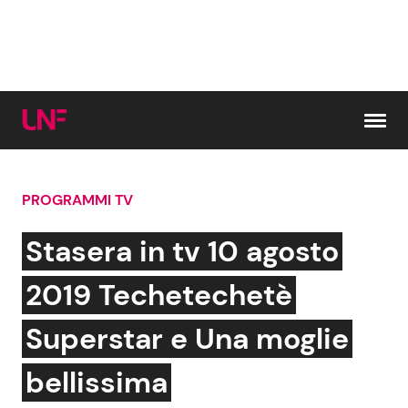
Vai al contenuto
PROGRAMMI TV
Cerca:
Stasera in tv 10 agosto
News e Cronaca
Gossip e TV
2019 Techetechetè
Attualità Italiana
Bellezze VIP
Superstar e Una moglie
Dal Mondo
Coppie VIP
bellissima