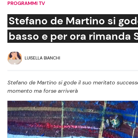
PROGRAMMI TV
Soap Opera
Stefano de Martino si god
basso e per ora rimanda
Social News
Benessere
News dal mondo
Casa
LUISELLA BIANCHI
Moda e Style
Mondo Mamma
Stefano de Martino si gode il suo meritato success
momento ma forse arriverà
News benessere
Salute
Viaggi e Turismo
Festività