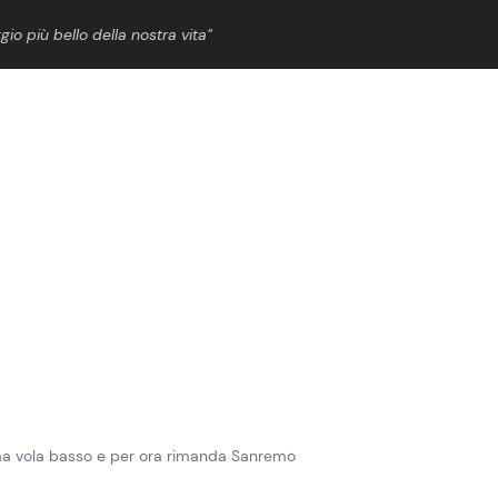
gio più bello della nostra vita”
ShowBiz
News Cinema
News Musica
News Spettacolo
 ma vola basso e per ora rimanda Sanremo