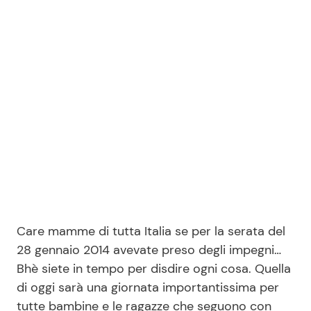
Benessere
Cucina e Ricette
Casa
Consigli di Cucina
Moda e Style
Dolci
Mondo Mamma
Le Ricette in TV
News benessere
Primi Piatti
Salute
Ricette Facili e Veloci
Care mamme di tutta Italia se per la serata del
28 gennaio 2014 avevate preso degli impegni…
Viaggi e Turismo
Ricette Feste
Bhè siete in tempo per disdire ogni cosa. Quella
di oggi sarà una giornata importantissima per
Festività
Ricette per Bambini
tutte bambine e le ragazze che seguono con