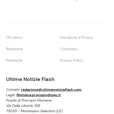
Chi siamo
Disclaimer e Privacy
Redazione
Contattaci
Pubblicità
Privacy Policy
Ultime Notizie Flash
Contatti:
redazione@ultimenotizieflash.com
Legal:
filomena.procopio@pec.it
Purple di Procopio Filomena
Via Della Libertà, 106
73030 - Montesano Salentino (LE)