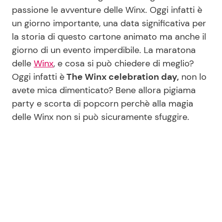
passione le avventure delle Winx. Oggi infatti è
un giorno importante, una data significativa per
Seguici
la storia di questo cartone animato ma anche il
giorno di un evento imperdibile. La maratona
delle
Winx
, e cosa si può chiedere di meglio?
Oggi infatti è
The Winx celebration day,
non lo
Info
avete mica dimenticato? Bene allora pigiama
party e scorta di popcorn perchè alla magia
Chi siamo
delle Winx non si può sicuramente sfuggire.
Disclaimer e Privacy
Redazione
Contattaci
Pubblicità
Privacy Policy