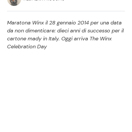
Economia
Fiction e Serie TV
Persone Scomparse
Programmi TV
Maratona Winx il 28 gennaio 2014 per una data
da non dimenticare: dieci anni di successo per il
Politica
cartone mady in Italy. Oggi arriva The Winx
Reality e Talent
Celebration Day
Soap Opera
ShowBiz
Social News
News Cinema
News dal mondo
News Musica
News Spettacolo