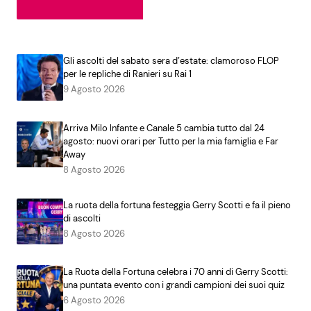
Gli ascolti del sabato sera d’estate: clamoroso FLOP
per le repliche di Ranieri su Rai 1
9 Agosto 2026
Arriva Milo Infante e Canale 5 cambia tutto dal 24
agosto: nuovi orari per Tutto per la mia famiglia e Far
Away
8 Agosto 2026
La ruota della fortuna festeggia Gerry Scotti e fa il pieno
di ascolti
8 Agosto 2026
La Ruota della Fortuna celebra i 70 anni di Gerry Scotti:
una puntata evento con i grandi campioni dei suoi quiz
6 Agosto 2026