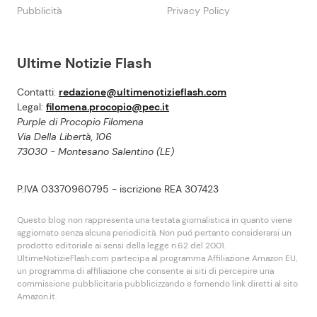
Pubblicità
Privacy Policy
Ultime Notizie Flash
Contatti:
redazione@ultimenotizieflash.com
Legal:
filomena.procopio@pec.it
Purple di Procopio Filomena
Via Della Libertà, 106
73030 - Montesano Salentino (LE)
P.IVA 03370960795 - iscrizione REA 307423
Questo blog non rappresenta una testata giornalistica in quanto viene
aggiornato senza alcuna periodicità. Non puó pertanto considerarsi un
prodotto editoriale ai sensi della legge n.62 del 2001.
UltimeNotizieFlash.com partecipa al programma Affiliazione Amazon EU,
un programma di affiliazione che consente ai siti di percepire una
commissione pubblicitaria pubblicizzando e fornendo link diretti al sito
Amazon.it.