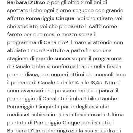
Barbara D’Urso
e per gli oltre 2 milioni di
spettatori che ogni giorno seguono con grande
affetto
Pomeriggio Cinque
. Voi che stirate, voi
Seguici
che studiate, voi che preparate il caffè come
farete per due mesi e mezzo senza il
programma di Canale 5? Il mare vi attende non
abbiate timore! Battute a parte finisce una
Info
stagione di grande successo per il programma
di Canale 5 che si conferma leader nella fascia
Chi siamo
pomeridiana, con numeri ottimi che consolidano
Disclaimer e Privacy
il primato di Canale 5 dalle 14 alle 18,45. Non ci
Redazione
sono avversari che possano mettere paura: il
pomeriggio di Canale 5 è imbattibile e anche
Contattaci
Pomeriggio Cinque fa parte degli assi che
Pubblicità
mediaset schiera in questa fascia oraria. Ultima
Privacy Policy
puntata di Pomeriggio Cinque con i saluti di
Barbara D’Urso che ringrazia la sua squadra di