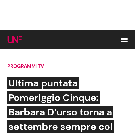
Vai al contenuto
PROGRAMMI TV
Cerca:
Ultima puntata
News e Cronaca
Gossip e TV
Pomeriggio Cinque:
Attualità Italiana
Bellezze VIP
Barbara D’urso torna a
Dal Mondo
Coppie VIP
settembre sempre col