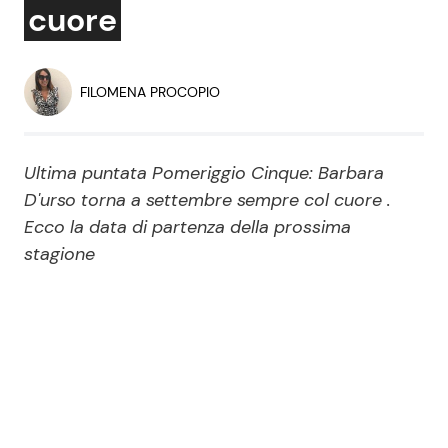
cuore
Economia
Fiction e Serie TV
Persone Scomparse
Programmi TV
FILOMENA PROCOPIO
Politica
Reality e Talent
Ultima puntata Pomeriggio Cinque: Barbara
Soap Opera
D'urso torna a settembre sempre col cuore .
Ecco la data di partenza della prossima
stagione
ShowBiz
Social News
News Cinema
News dal mondo
News Musica
News Spettacolo