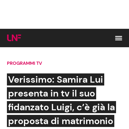
Vai al contenuto
PROGRAMMI TV
Cerca:
Verissimo: Samira Lui
News e Cronaca
Gossip e TV
presenta in tv il suo
Attualità Italiana
Bellezze VIP
fidanzato Luigi, c’è già la
Dal Mondo
Coppie VIP
proposta di matrimonio