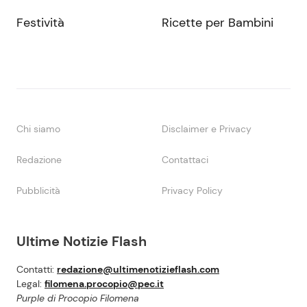
Festività
Ricette per Bambini
Chi siamo
Disclaimer e Privacy
Redazione
Contattaci
Pubblicità
Privacy Policy
Ultime Notizie Flash
Contatti:
redazione@ultimenotizieflash.com
Legal:
filomena.procopio@pec.it
Purple di Procopio Filomena