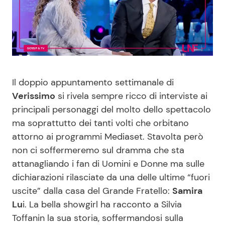
Benessere
Cucina e Ricette
Casa
Consigli di Cucina
Moda e Style
Dolci
Il doppio appuntamento settimanale di
Verissimo
si rivela sempre ricco di interviste ai
Mondo Mamma
Le Ricette in TV
principali personaggi del molto dello spettacolo
ma soprattutto dei tanti volti che orbitano
News benessere
Primi Piatti
attorno ai programmi Mediaset. Stavolta però
non ci soffermeremo sul dramma che sta
Salute
Ricette Facili e Veloci
attanagliando i fan di Uomini e Donne ma sulle
dichiarazioni rilasciate da una delle ultime “fuori
Viaggi e Turismo
Ricette Feste
uscite” dalla casa del Grande Fratello:
Samira
Lu
i. La bella showgirl ha racconto a Silvia
Festività
Ricette per Bambini
Toffanin la sua storia, soffermandosi sulla