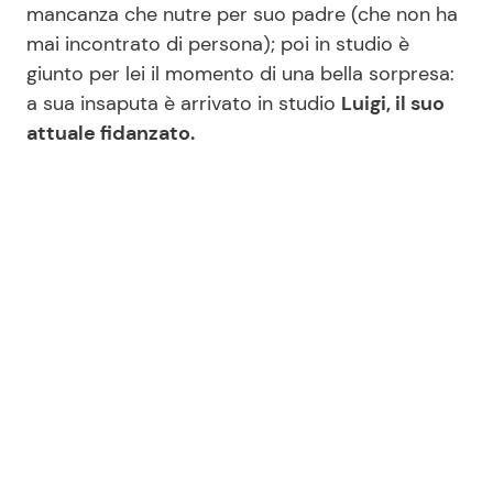
mancanza che nutre per suo padre (che non ha
mai incontrato di persona); poi in studio è
giunto per lei il momento di una bella sorpresa:
Seguici
a sua insaputa è arrivato in studio
Luigi, il suo
attuale fidanzato.
Info
Chi siamo
Disclaimer e Privacy
Redazione
Contattaci
Pubblicità
Privacy Policy