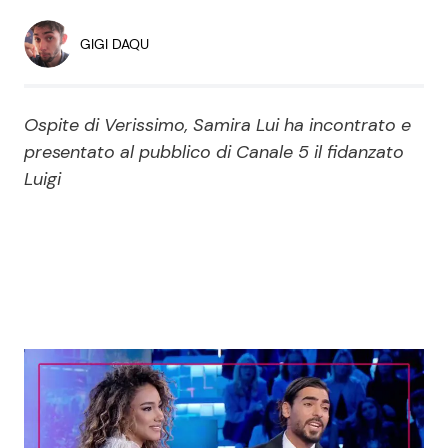
Economia
Fiction e Serie TV
GIGI DAQU
Persone Scomparse
Programmi TV
Ospite di Verissimo, Samira Lui ha incontrato e
Politica
Reality e Talent
presentato al pubblico di Canale 5 il fidanzato
Luigi
Soap Opera
ShowBiz
Social News
News Cinema
News dal mondo
News Musica
News Spettacolo