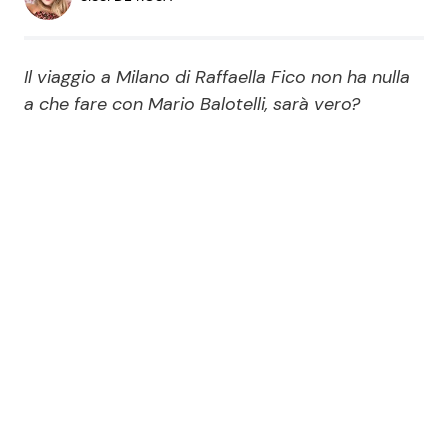
Economia
Fiction e Serie TV
Persone Scomparse
Programmi TV
Il viaggio a Milano di Raffaella Fico non ha nulla
a che fare con Mario Balotelli, sarà vero?
Politica
Reality e Talent
Soap Opera
ShowBiz
Social News
News Cinema
News dal mondo
News Musica
News Spettacolo