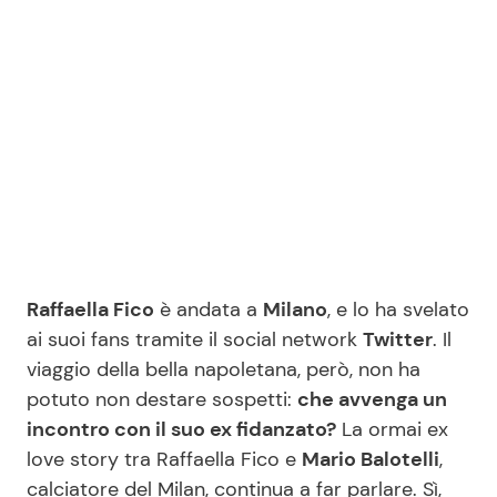
Benessere
Cucina e Ricette
Casa
Consigli di Cucina
Moda e Style
Dolci
Mondo Mamma
Le Ricette in TV
News benessere
Primi Piatti
Raffaella Fico
è andata a
Milano
, e lo ha svelato
ai suoi fans tramite il social network
Twitter
. Il
Salute
Ricette Facili e Veloci
viaggio della bella napoletana, però, non ha
potuto non destare sospetti:
che avvenga un
Viaggi e Turismo
Ricette Feste
incontro con il suo ex fidanzato?
La ormai ex
love story tra Raffaella Fico e
Mario Balotelli
,
Festività
Ricette per Bambini
calciatore del Milan, continua a far parlare. Sì,