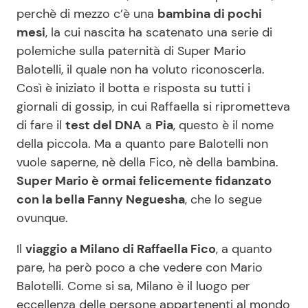
perchè di mezzo c’è una
bambina di pochi
mesi
, la cui nascita ha scatenato una serie di
Seguici
polemiche sulla paternità di Super Mario
Balotelli, il quale non ha voluto riconoscerla.
Così è iniziato il botta e risposta su tutti i
giornali di gossip, in cui Raffaella si riprometteva
Info
di fare il
test del DNA
a
Pia
, questo è il nome
della piccola. Ma a quanto pare Balotelli non
Chi siamo
vuole saperne, nè della Fico, nè della bambina.
Disclaimer e Privacy
Super Mario è ormai felicemente fidanzato
con la bella Fanny Neguesha
, che lo segue
Redazione
ovunque.
Contattaci
Il
viaggio a Milano di Raffaella Fico
, a quanto
Pubblicità
pare, ha però poco a che vedere con Mario
Privacy Policy
Balotelli. Come si sa, Milano è il luogo per
eccellenza delle persone appartenenti al mondo