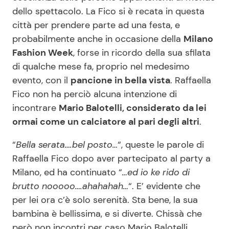
dello spettacolo. La Fico si è recata in questa
città per prendere parte ad una festa, e
probabilmente anche in occasione della
Milano
Fashion Week
, forse in ricordo della sua sfilata
di qualche mese fa, proprio nel medesimo
evento, con il
pancione in bella vista
. Raffaella
Fico non ha perciò alcuna intenzione di
incontrare
Mario Balotelli, considerato da lei
ormai come un calciatore al pari degli altri
.
“
Bella serata….bel posto…
“, queste le parole di
Raffaella Fico dopo aver partecipato al party a
Milano, ed ha continuato “
…ed io ke rido di
brutto nooooo….ahahahah…
“. E’ evidente che
per lei ora c’è solo serenità. Sta bene, la sua
bambina è bellissima, e si diverte. Chissà che
però non incontri per caso Mario Balotelli…