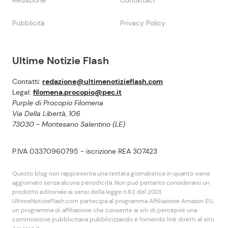
Redazione
Contattaci
Pubblicità
Privacy Policy
Ultime Notizie Flash
Contatti:
redazione@ultimenotizieflash.com
Legal:
filomena.procopio@pec.it
Purple di Procopio Filomena
Via Della Libertà, 106
73030 - Montesano Salentino (LE)
P.IVA 03370960795 - iscrizione REA 307423
Questo blog non rappresenta una testata giornalistica in quanto viene
aggiornato senza alcuna periodicità. Non puó pertanto considerarsi un
prodotto editoriale ai sensi della legge n.62 del 2001.
UltimeNotizieFlash.com partecipa al programma Affiliazione Amazon EU,
un programma di affiliazione che consente ai siti di percepire una
commissione pubblicitaria pubblicizzando e fornendo link diretti al sito